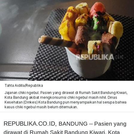
Tahta Aidilla/Republika
Jajanan chiki ngebul. Pasien yang dirawat di Rumah Sakit Bandung Kiwari,
Kota Bandung akibat mengkonsumsi chiki ngebul masih nihil. Dinas
Kesehatan (Dinkes) Kota Bandung pun menyampaikan hal serupa bahwa
kasus chiki ngebul masih belum ditemukan.
REPUBLIKA.CO.ID,
BANDUNG -- Pasien yang
dirawat di Rumah Sakit Bandung Kiwari, Kota