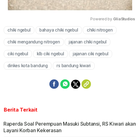
Powered by 
GliaStudios
chiki ngebul
bahaya chiki ngebul
chiki nitrogen
Mute
chiki mengandung nitrogen
jajanan chiki ngebul
ciki ngebul
klb ciki ngebul
jajanan ciki ngebul
dinkes kota bandung
rs bandung kiwari
Berita Terkait
Raperda Soal Perempuan Masuki Subtansi, RS Kiwari akan
Layani Korban Kekerasan