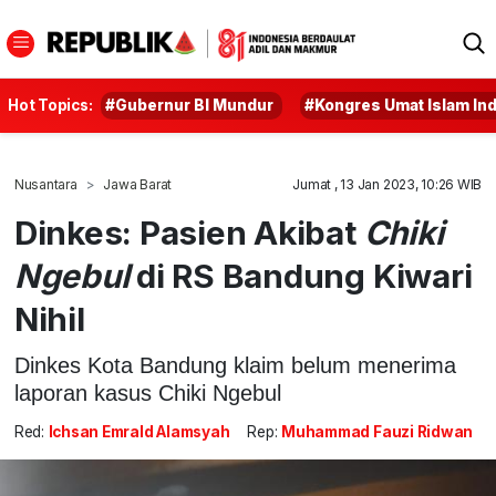
Hot Topics:
#Gubernur BI Mundur
#Kongres Umat Islam In
Nusantara
Jawa Barat
Jumat , 13 Jan 2023, 10:26 WIB
Dinkes: Pasien Akibat
Chiki
Ngebul
di RS Bandung Kiwari
Nihil
Dinkes Kota Bandung klaim belum menerima
laporan kasus Chiki Ngebul
Red:
Ichsan Emrald Alamsyah
Rep:
Muhammad Fauzi Ridwan