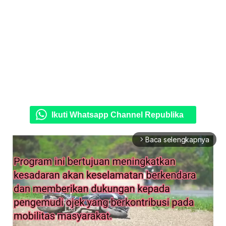
Ikuti Whatsapp Channel Republika
Baca selengkapnya
arrow_forward_ios