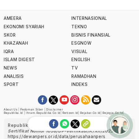
AMEERA
INTERNASIONAL
EKONOMI SYARIAH
TEKNO
SKOR
BISNIS FINANSIAL
KHAZANAH
ESGNOW
IQRA
VISUAL
ISLAM DIGEST
ENGLISH
NEWS
TV
ANALISIS
RAMADHAN
SPORT
INDEKS
About Us
|
Pedoman Siber
|
Disclaimer
Republika.id
|
Ihram.republika.co.id
|
Retizen.id
|
Rejabar.co.id
|
Rejogja.co.id
|
Republika telah diverifikasi oleh Dewan Pers
Sertifikat Nomor 1058/DP-Verifikasi/K/XII/2022
https://dewanpers.or.id/data/perusahaanpers
Ask me!