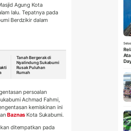
Masjid Agung Kota
lam lalu. Tepatnya pada
mi Berdzikir dalam
Selas
Rel
Ata
Tanah Bergerak di
Da
Nyalindung Sukabumi
kti
Rusak Puluhan
a
Rumah
ngentasan persoalan
a Sukabumi Achmad Fahmi,
engentasan kemiskinan ini
dan
Baznas
Kota Sukabumi.
 akan ditempatkan pada