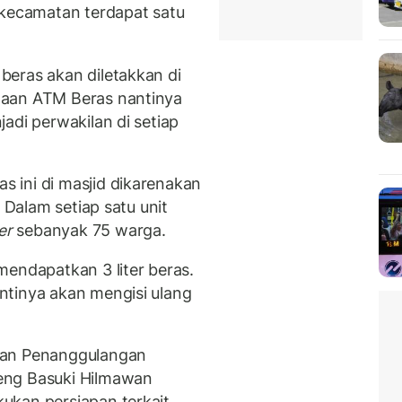
 kecamatan terdapat satu
eras akan diletakkan di
daan ATM Beras nantinya
adi perwakilan di setiap
 ini di masjid dikarenakan
. Dalam setiap satu unit
er
sebanyak 75 warga.
mendapatkan 3 liter beras.
ntinya akan mengisi ulang
dan Penanggulangan
eng Basuki Hilmawan
ukan persiapan terkait