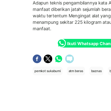
Adapun teknis pengambilannya kata 
manfaat diberikan jatah sejumlah ber
waktu tertentum Mengingat alat yan
menampung sekitar 225 kilogram ata
manfaat.
Ikuti Whatsapp Chan
pemkot sukabumi
atm beras
baznas