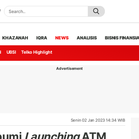
KHAZANAH
IQRA
NEWS
ANALISIS
BISNIS FINANSI
l
UBSI
Telko Highlight
Advertisement
Senin 02 Jan 2023 14:34 WIB
bumi
Launching
ATM