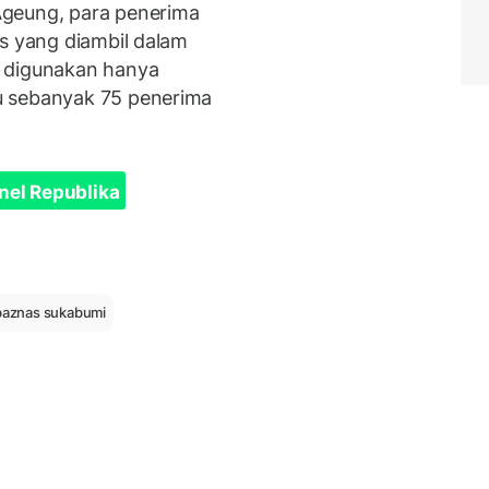
Ageung, para penerima
as yang diambil dalam
g digunakan hanya
u sebanyak 75 penerima
nel Republika
baznas sukabumi