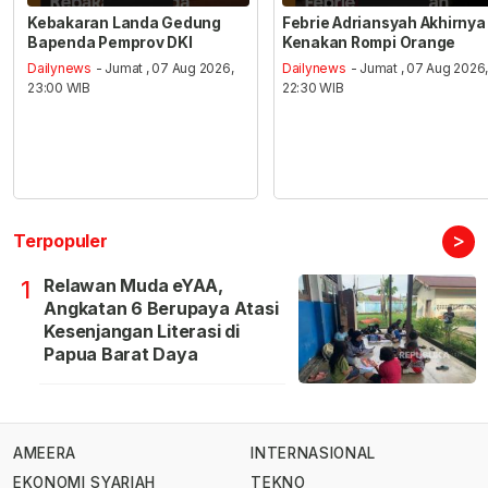
Kebakaran Landa Gedung
Febrie Adriansyah Akhirnya
Bapenda Pemprov DKI
Kenakan Rompi Orange
Dailynews
- Jumat , 07 Aug 2026,
Dailynews
- Jumat , 07 Aug 2026
23:00 WIB
22:30 WIB
>
Terpopuler
Relawan Muda eYAA,
1
Angkatan 6 Berupaya Atasi
Kesenjangan Literasi di
Papua Barat Daya
AMEERA
INTERNASIONAL
EKONOMI SYARIAH
TEKNO