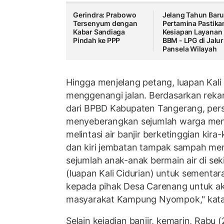
Gerindra: Prabowo
Jelang Tahun Baru
Tersenyum dengan
Pertamina Pastika
Kabar Sandiaga
Kesiapan Layanan
Pindah ke PPP
BBM - LPG di Jalur
Pansela Wilayah
Hingga menjelang petang, luapan Kali
menggenangi jalan. Berdasarkan reka
dari BPBD Kabupaten Tangerang, per
menyeberangkan sejumlah warga men
melintasi air banjir berketinggian kira-
dan kiri jembatan tampak sampah m
sejumlah anak-anak bermain air di sekit
(luapan Kali Cidurian) untuk sementar
kepada pihak Desa Carenang untuk a
masyarakat Kampung Nyompok," kata
Selain kejadian banjir, kemarin, Rabu 