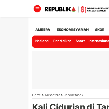
AMEERA
EKONOMI SYARIAH
SKOR
Nasional
Pendidikan
Sport
Internasiona
>
>
Home
Nusantara
Jabodetabek
Kali Cidurian di T