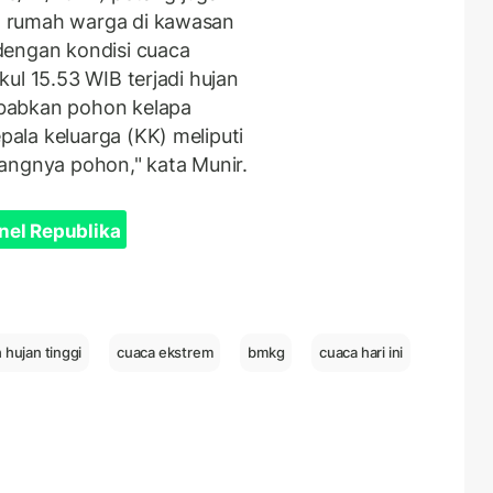
 rumah warga di kawasan
dengan kondisi cuaca
ul 15.53 WIB terjadi hujan
babkan pohon kelapa
ala keluarga (KK) meliputi
angnya pohon," kata Munir.
nel Republika
 hujan tinggi
cuaca ekstrem
bmkg
cuaca hari ini