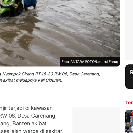
Foto: ANTARA FOTO/Umarul Faruq
mpung Nyompok Girang RT 18-20 RW 06, Desa Carenang,
akibat meluapnya Kali Cidurian.
Ter
r terjadi di kawasan
W 06, Desa Carenang,
ang, Banten akibat
ses jalan warga di sekitar