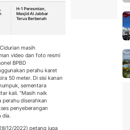
,
H-1 Peresmian,
n
Masjid Al Jabbar
Terus Berbenah
 Cidurian masih
man video dan foto resmi
sonel BPBD
ggunakan perahu karet
kira 50 meter. Di sisi kanan
enumpuk, sementara
ar kali. "Masih naik
a perahu diserahkan
kses penyeberangan
 dia.
(28/12/2022) petang juga