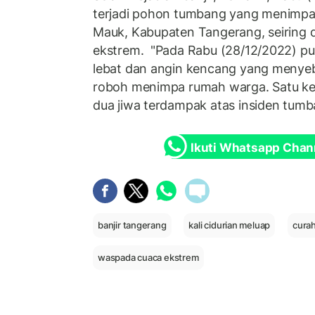
terjadi pohon tumbang yang menimpa
Mauk, Kabupaten Tangerang, seiring 
ekstrem. "Pada Rabu (28/12/2022) puk
lebat dan angin kencang yang menye
roboh menimpa rumah warga. Satu kep
dua jiwa terdampak atas insiden tumb
Ikuti Whatsapp Chan
banjir tangerang
kali cidurian meluap
curah
waspada cuaca ekstrem