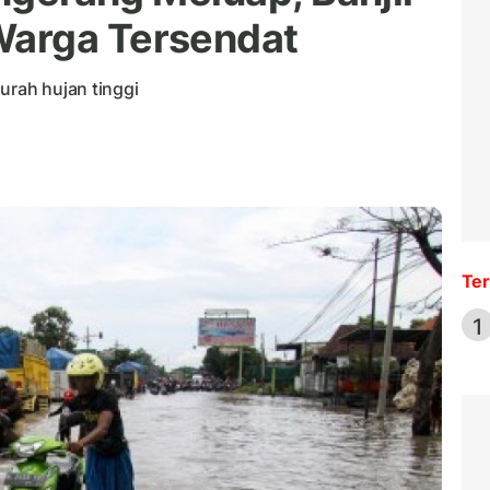
arga Tersendat
urah hujan tinggi
Ter
1