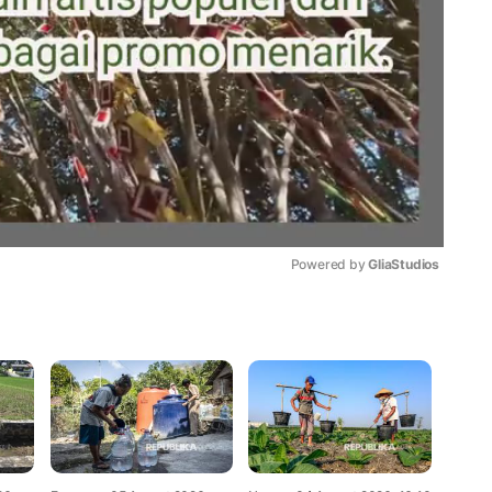
Powered by 
GliaStudios
Mute