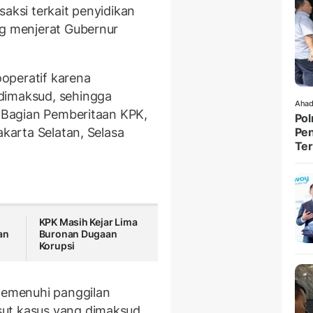
saksi terkait penyidikan
ng menjerat Gubernur
operatif karena
dimaksud, sehingga
Ahad
a Bagian Pemberitaan KPK,
Pol
akarta Selatan, Selasa
Pen
Ter
KPK Masih Kejar Lima
an
Buronan Dugaan
Korupsi
 memenuhi panggilan
ut kasus yang dimaksud.