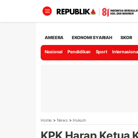
AMEERA
EKONOMI SYARIAH
SKOR
Nasional
Pendidikan
Sport
Internasiona
>
>
Home
News
Hukum
KPK Harap Ketua 