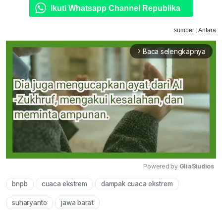
Ikuti Whatsapp Channel Republika
sumber : Antara
Baca selengkapnya
arrow_forward_ios
Powered by 
GliaStudios
bnpb
cuaca ekstrem
dampak cuaca ekstrem
Mute
suharyanto
jawa barat