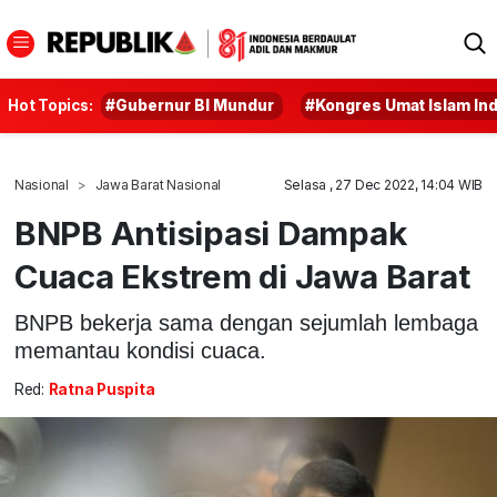
Hot Topics:
#Gubernur BI Mundur
#Kongres Umat Islam In
Nasional
Jawa Barat Nasional
Selasa , 27 Dec 2022, 14:04 WIB
BNPB Antisipasi Dampak
Cuaca Ekstrem di Jawa Barat
BNPB bekerja sama dengan sejumlah lembaga
memantau kondisi cuaca.
Red:
Ratna Puspita