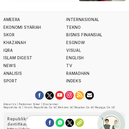
AMEERA
INTERNASIONAL
EKONOMI SYARIAH
TEKNO
SKOR
BISNIS FINANSIAL
KHAZANAH
ESGNOW
IQRA
VISUAL
ISLAM DIGEST
ENGLISH
NEWS
TV
ANALISIS
RAMADHAN
SPORT
INDEKS
About Us
|
Pedoman Siber
|
Disclaimer
Republika.id
|
Ihram.republika.co.id
|
Retizen.id
|
Rejabar.co.id
|
Rejogja.co.id
|
Republika telah diverifikasi oleh Dewan Pers
Sertifikat Nomor 1058/DP-Verifikasi/K/XII/2022