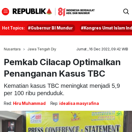
Hot Topics:
#Gubernur BI Mundur
#Kongres Umat Islam In
Nusantara
Jawa Tengah Diy
Jumat , 16 Dec 2022, 09:42 WIB
Pemkab Cilacap Optimalkan
Penanganan Kasus TBC
Kematian kasus TBC meningkat menjadi 5,9
per 100 ribu penduduk.
Red:
Hiru Muhammad
Rep:
idealisa masyrafina