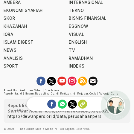
AMEERA
INTERNASIONAL
EKONOMI SYARIAH
TEKNO
SKOR
BISNIS FINANSIAL
KHAZANAH
ESGNOW
IQRA
VISUAL
ISLAM DIGEST
ENGLISH
NEWS
TV
ANALISIS
RAMADHAN
SPORT
INDEKS
About Us
|
Pedoman Siber
|
Disclaimer
Republika.id
|
Ihram.republika.co.id
|
Retizen.id
|
Rejabar.co.id
|
Rejogja.co.id
|
Republika telah diverifikasi oleh Dewan Pers
Sertifikat Nomor 1058/DP-Verifikasi/K/XII/2022
https://dewanpers.or.id/data/perusahaanpers
Ask me!
© 2026 PT Republika Media Mandiri - All Rights Reserved.