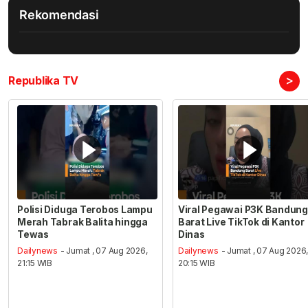
Rekomendasi
>
Republika TV
Polisi Diduga Terobos Lampu
Viral Pegawai P3K Bandung
Merah Tabrak Balita hingga
Barat Live TikTok di Kantor
Tewas
Dinas
Dailynews
- Jumat , 07 Aug 2026,
Dailynews
- Jumat , 07 Aug 2026
21:15 WIB
20:15 WIB