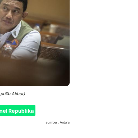
illio Akbar)
nel Republika
sumber : Antara