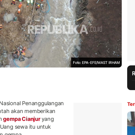
Foto: EPA-EFE/MAST IRHAM
Nasional Penanggulangan
Ter
ntah akan memberikan
n
gempa Cianjur
yang
Uang sewa itu untuk
n gempa.