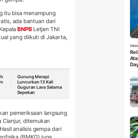
g itu bisa menampung
tis, ada bantuan dari
Kepala
BNPB
Letjen TNI
ual yang diikuti di Jakarta,
Selas
Rel
Ata
Da
uh
Gunung Merapi
im
Luncurkan 13 Kali
Guguran Lava Selama
Sepekan
kan pemeriksaan langsung
Cianjur, ditemukan
asil analisis gempa dari
eofisika (BMKG) juga