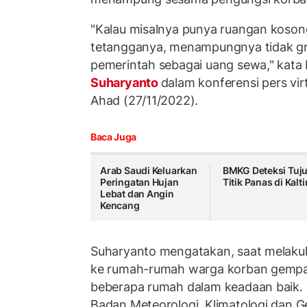
"Kalau misalnya punya ruangan koson
tetangganya, menampungnya tidak gra
pemerintah sebagai uang sewa," kata 
Suharyanto
dalam konferensi pers virt
Ahad (27/11/2022).
Baca Juga
Arab Saudi Keluarkan
BMKG Deteksi Tuj
Peringatan Hujan
Titik Panas di Kalt
Lebat dan Angin
Kencang
Suharyanto mengatakan, saat melaku
ke rumah-rumah warga korban gempa 
beberapa rumah dalam keadaan baik. H
Badan Meteorologi, Klimatologi dan G