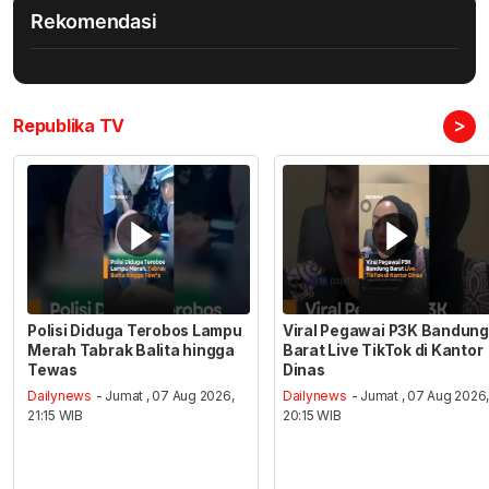
Rekomendasi
>
Republika TV
Polisi Diduga Terobos Lampu
Viral Pegawai P3K Bandung
Merah Tabrak Balita hingga
Barat Live TikTok di Kantor
Tewas
Dinas
Dailynews
- Jumat , 07 Aug 2026,
Dailynews
- Jumat , 07 Aug 2026
21:15 WIB
20:15 WIB