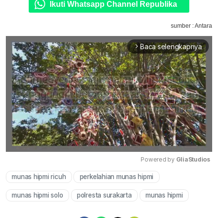
Ikuti Whatsapp Channel Republika
sumber : Antara
Baca selengkapnya
arrow_forward_ios
Powered by 
GliaStudios
munas hipmi ricuh
perkelahian munas hipmi
Mute
munas hipmi solo
polresta surakarta
munas hipmi