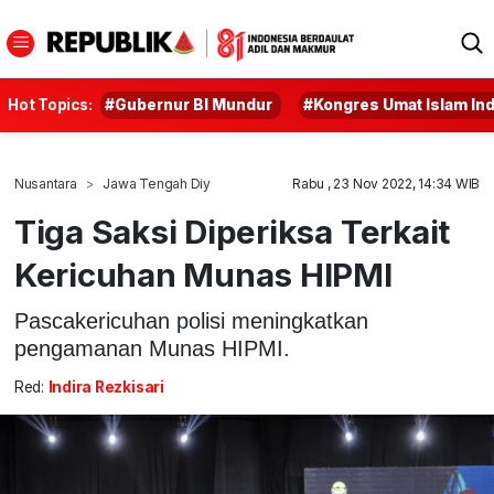
Hot Topics:
#Gubernur BI Mundur
#Kongres Umat Islam In
Nusantara
Jawa Tengah Diy
Rabu , 23 Nov 2022, 14:34 WIB
Tiga Saksi Diperiksa Terkait
Kericuhan Munas HIPMI
Pascakericuhan polisi meningkatkan
pengamanan Munas HIPMI.
Red:
Indira Rezkisari