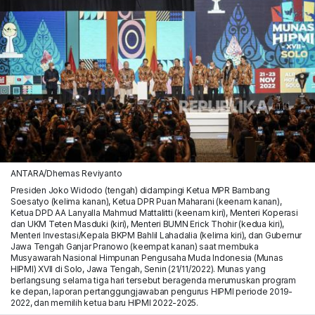
ANTARA/Dhemas Reviyanto
Presiden Joko Widodo (tengah) didampingi Ketua MPR Bambang
Soesatyo (kelima kanan), Ketua DPR Puan Maharani (keenam kanan),
Ketua DPD AA Lanyalla Mahmud Mattalitti (keenam kiri), Menteri Koperasi
dan UKM Teten Masduki (kiri), Menteri BUMN Erick Thohir (kedua kiri),
Menteri Investasi/Kepala BKPM Bahlil Lahadalia (kelima kiri), dan Gubernur
Jawa Tengah Ganjar Pranowo (keempat kanan) saat membuka
Musyawarah Nasional Himpunan Pengusaha Muda Indonesia (Munas
HIPMI) XVII di Solo, Jawa Tengah, Senin (21/11/2022). Munas yang
berlangsung selama tiga hari tersebut beragenda merumuskan program
ke depan, laporan pertanggungjawaban pengurus HIPMI periode 2019-
2022, dan memilih ketua baru HIPMI 2022-2025.