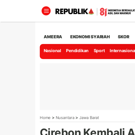
AMEERA
EKONOMI SYARIAH
SKOR
Nasional
Pendidikan
Sport
Internasiona
>
>
Home
Nusantara
Jawa Barat
Cirebon Kembali A