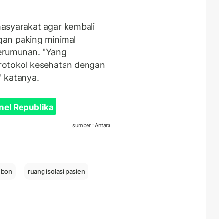
asyarakat agar kembali
gan paking minimal
erumunan. "Yang
rotokol kesehatan dengan
," katanya.
nel Republika
sumber : Antara
rebon
ruang isolasi pasien