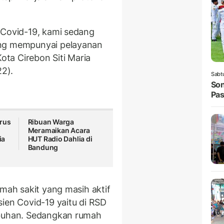
 Covid-19, kami sedang
ang mempunyai pelayanan
Kota Cirebon Siti Maria
22).
Sabt
Son
Pas
rus
Ribuan Warga
Meramaikan Acara
ia
HUT Radio Dahlia di
Bandung
umah sakit yang masih aktif
ien Covid-19 yaitu di RSD
abuhan. Sedangkan rumah