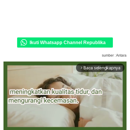
Ikuti Whatsapp Channel Republika
sumber : Antara
Baca selengkapnya
arrow_forward_ios