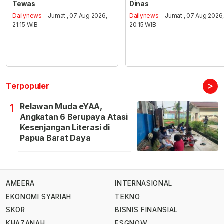
Tewas
Dinas
Dailynews
- Jumat , 07 Aug 2026,
Dailynews
- Jumat , 07 Aug 2026
21:15 WIB
20:15 WIB
>
Terpopuler
Relawan Muda eYAA,
1
Angkatan 6 Berupaya Atasi
Kesenjangan Literasi di
Papua Barat Daya
AMEERA
INTERNASIONAL
EKONOMI SYARIAH
TEKNO
SKOR
BISNIS FINANSIAL
KHAZANAH
ESGNOW