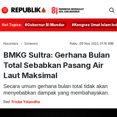
Hot Topics:
#Gubernur BI Mundur
#Kongres Umat Islam In
Nusantara
Sulawesi
Rabu , 09 Nov 2022, 01:10 WIB
BMKG Sultra: Gerhana Bulan
Total Sebabkan Pasang Air
Laut Maksimal
Secara umum gerhana bulan total tidak akan
menyebabkan dampak yang membahayakan.
Red:
Friska Yolandha