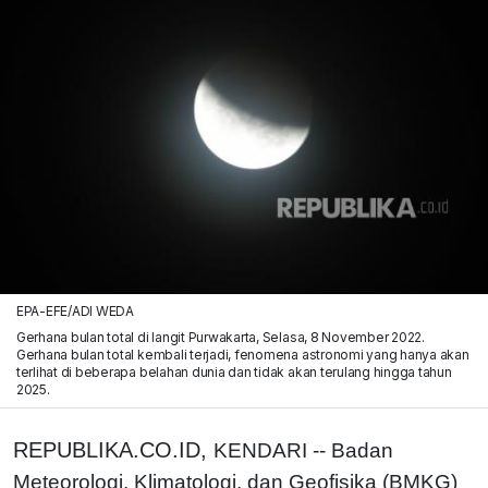
EPA-EFE/ADI WEDA
Gerhana bulan total di langit Purwakarta, Selasa, 8 November 2022.
Gerhana bulan total kembali terjadi, fenomena astronomi yang hanya akan
terlihat di beberapa belahan dunia dan tidak akan terulang hingga tahun
2025.
REPUBLIKA.CO.ID,
KENDARI -- Badan
Meteorologi, Klimatologi, dan Geofisika (BMKG)