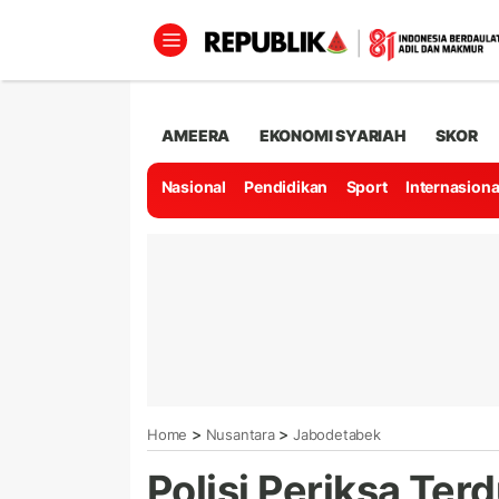
AMEERA
EKONOMI SYARIAH
SKOR
Nasional
Pendidikan
Sport
Internasiona
>
>
Home
Nusantara
Jabodetabek
Polisi Periksa Te