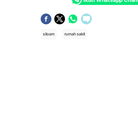
siloam
rumah sakit