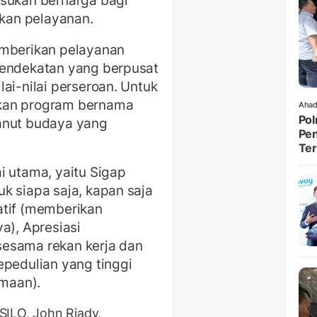
asukan berharga bagi
kan pelayanan.
emberikan pelayanan
pendekatan yang berpusat
ai-nilai perseroan. Untuk
lkan program bernama
Ahad
Pol
anut budaya yang
Pen
Ter
i utama, yaitu Sigap
k siapa saja, kapan saja
atif (memberikan
a), Apresiasi
sesama rekan kerja dan
epedulian yang tinggi
maan).
SILO, John Riady,