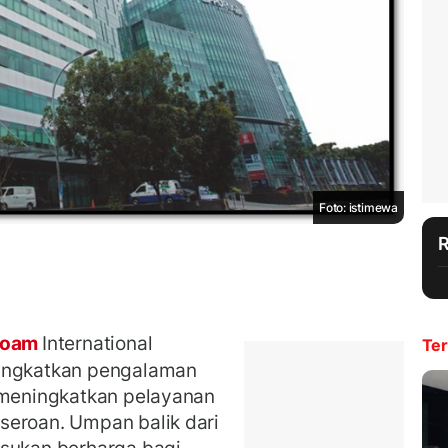
Foto: istimewa
loam
International
Ter
ningkatkan pengalaman
 meningkatkan pelayanan
seroan. Umpan balik dari