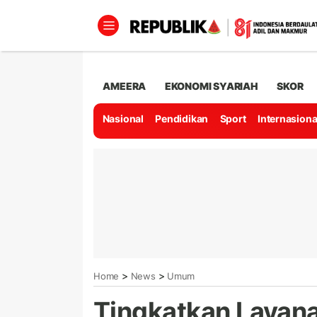
AMEERA
EKONOMI SYARIAH
SKOR
Nasional
Pendidikan
Sport
Internasiona
>
>
Home
News
Umum
Tingkatkan Layana