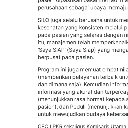
pasien dipastikan bakal menjadi m
perusahaan sebagai upaya memaju
SILO juga selalu berusaha untuk m
kesehatan yang konsisten melalui 
pada pasien yang selaras dengan nil
itu, manajemen telah memperkena
'Saya SIAP' (Saya Siap) yang meng
berpusat pada pasien.
Program ini juga memuat empat nila
(memberikan pelayanan terbaik untu
dan dimana saja). Kemudian Inform
informasi yang akurat dan terpercay
(menunjukkan rasa hormat kepada 
pasien), dan Peduli (menunjukkan k
untuk mewujudkan budaya kebersa
CEO LPKR sekaligus Komisaris Utama 