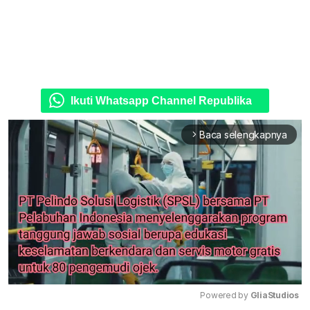
Ikuti Whatsapp Channel Republika
Baca selengkapnya
arrow_forward_ios
Powered by 
GliaStudios