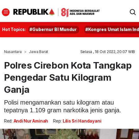
Hot Topics:
#Gubernur BI Mundur
#Kongres Umat Islam In
Nusantara
Jawa Barat
Selasa , 18 Oct 2022, 20:07 WIB
Polres Cirebon Kota Tangkap
Pengedar Satu Kilogram
Ganja
Polisi mengamankan satu kilogram atau
tepatnya 1.109 gram narkotika jenis ganja.
Red:
Andi Nur Aminah
Rep:
Lilis Sri Handayani