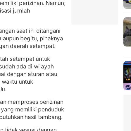
emiliki perizinan. Namun,
isasi jumlah
ngan saat ini ditangani
alaupun begitu, pihaknya
gan daerah setempat.
ntah setempat untuk
udah ada di wilayah
ai dengan aturan atau
i waktu untuk
Uu.
kan memproses perizinan
 yang memiliki penduduk
butuhkan hasil tambang.
n tidak sesuai dengan