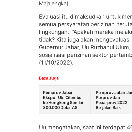
Majalengka).
Evaluasi itu dimaksudkan untuk me
semua persyaratan perizinan, teru
lingkungan.
''Apakah mereka melak
tidak? Kita juga akan mengevaluasi ha
Gubernur Jabar, Uu Ruzhanul Ulum,
sosialisasi perizinan sektor pertam
(11/10/2022).
Baca Juga
Pemprov Jabar
Pemprov Jabar Ja
Ekspor Ubi Cilembu
Porprov dan
ke Hongkong Senilai
Peparprov 2022
300.000 Dolar AS
Berjalan Baik
Uu mengatakan, saat ini terdapat 