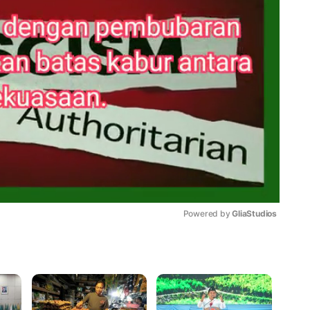
Powered by 
GliaStudios
Mute