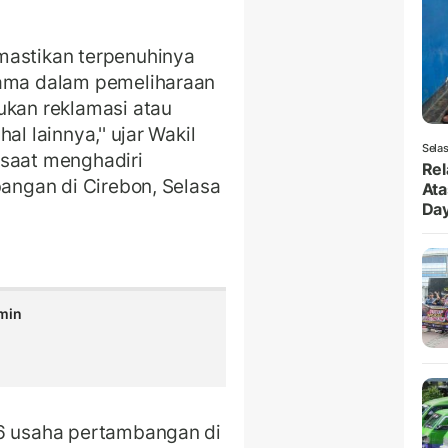
mastikan terpenuhinya
tama dalam pemeliharaan
ukan reklamasi atau
l lainnya,'' ujar Wakil
Selas
 saat menghadiri
Rel
bangan di Cirebon, Selasa
Ata
Da
min
46 usaha pertambangan di