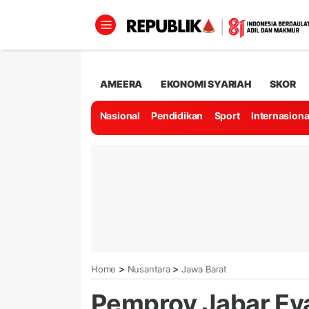
AMEERA
EKONOMI SYARIAH
SKOR
Nasional
Pendidikan
Sport
Internasiona
>
>
Home
Nusantara
Jawa Barat
Pemprov Jabar Eva