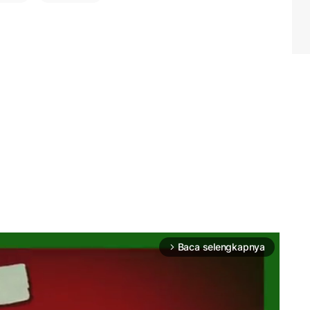
Baca selengkapnya
arrow_forward_ios