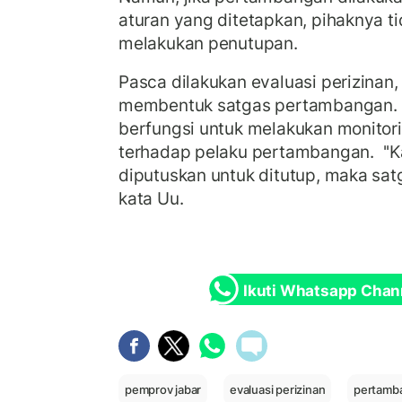
aturan yang ditetapkan, pihaknya t
melakukan penutupan.
Pasca dilakukan evaluasi perizinan
membentuk satgas pertambangan. S
berfungsi untuk melakukan monitor
terhadap pelaku pertambangan.
''
diputuskan untuk ditutup, maka satg
kata Uu.
Ikuti Whatsapp Chan
pemprov jabar
evaluasi perizinan
pertamb