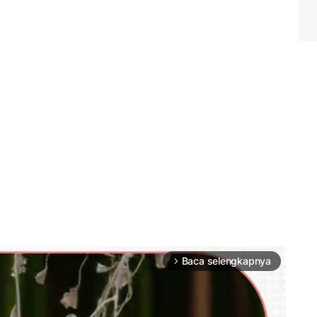
Baca selengkapnya
arrow_forward_ios