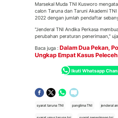
Marsekal Muda TNI Kusworo mengata
calon Taruna dan Taruni Akademi TNI 
2022 dengan jumlah pendaftar seban
"Jenderal TNI Andika Perkasa membua
perubahan peraturan penerimaan," ujar
Dalam Dua Pekan, Po
Baca juga :
Ungkap Empat Kasus Pelece
Ikuti Whatsapp Chan
syarat taruna TNI
panglima TNI
jenderal a
syarat umur taruna tni
syarat penerimaan tni