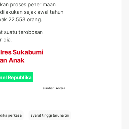
kan proses penerimaan
dilakukan sejak awal tahun
yak 22.553 orang.
t suatu terobosan
 dia.
lres Sukabumi
han Anak
nel Republika
sumber : Antara
ndika perkasa
syarat tinggi taruna tni