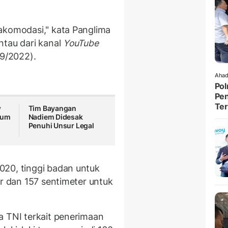
akomodasi," kata Panglima
ntau dari kanal
YouTube
/9/2022).
Ahad
Pol
Pen
Ter
w
Tim Bayangan
kum
Nadiem Didesak
Penuhi Unsur Legal
020, tinggi badan untuk
er dan 157 sentimeter untuk
a TNI terkait penerimaan