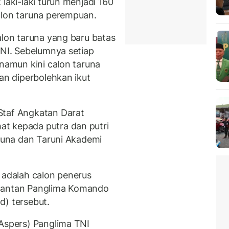
laki-laki turun menjadi 160
alon taruna perempuan.
alon taruna yang baru batas
TNI. Sebelumnya setiap
 namun kini calon taruna
lan diperbolehkan ikut
Staf Angkatan Darat
t kepada putra dan putri
aruna dan Taruni Akademi
 adalah calon penerus
 mantan Panglima Komando
d) tersebut.
(Aspers) Panglima TNI