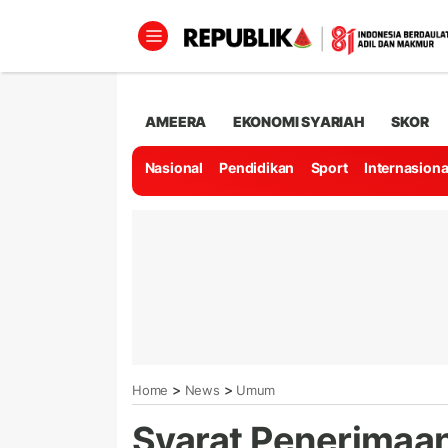
AMEERA
EKONOMI SYARIAH
SKOR
Nasional
Pendidikan
Sport
Internasiona
>
>
Home
News
Umum
Syarat Penerimaan