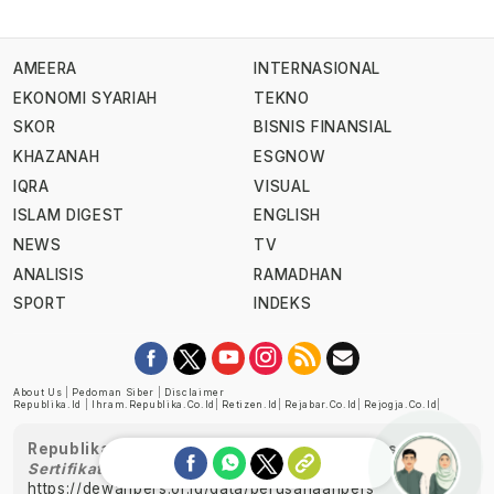
AMEERA
INTERNASIONAL
EKONOMI SYARIAH
TEKNO
SKOR
BISNIS FINANSIAL
KHAZANAH
ESGNOW
IQRA
VISUAL
ISLAM DIGEST
ENGLISH
NEWS
TV
ANALISIS
RAMADHAN
SPORT
INDEKS
About Us
|
Pedoman Siber
|
Disclaimer
Republika.id
|
Ihram.republika.co.id
|
Retizen.id
|
Rejabar.co.id
|
Rejogja.co.id
|
Republika telah diverifikasi oleh Dewan Pers
Sertifikat Nomor 1058/DP-Verifikasi/K/XII/2022
https://dewanpers.or.id/data/perusahaanpers