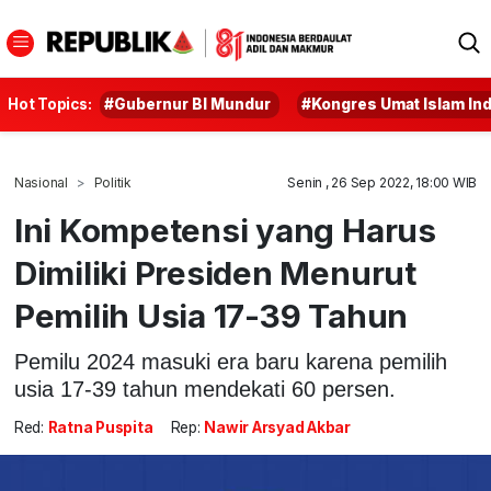
Hot Topics:
#Gubernur BI Mundur
#Kongres Umat Islam In
Nasional
Politik
Senin , 26 Sep 2022, 18:00 WIB
Ini Kompetensi yang Harus
Dimiliki Presiden Menurut
Pemilih Usia 17-39 Tahun
Pemilu 2024 masuki era baru karena pemilih
usia 17-39 tahun mendekati 60 persen.
Red:
Ratna Puspita
Rep:
Nawir Arsyad Akbar