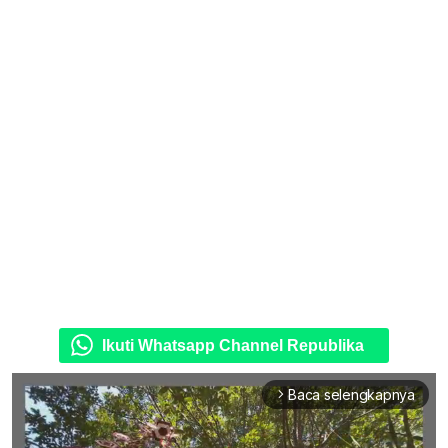
Ikuti Whatsapp Channel Republika
Baca selengkapnya
arrow_forward_ios