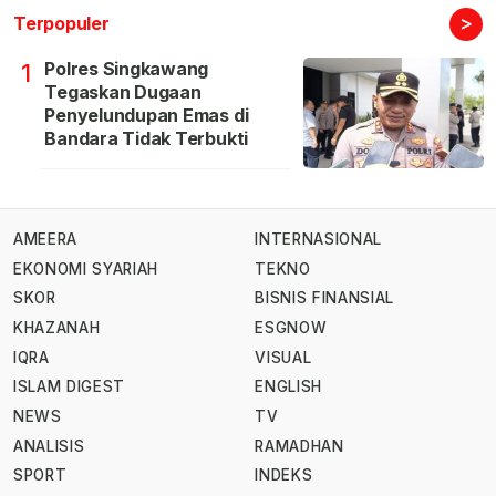
>
Terpopuler
Polres Singkawang
1
Tegaskan Dugaan
Penyelundupan Emas di
Bandara Tidak Terbukti
AMEERA
INTERNASIONAL
EKONOMI SYARIAH
TEKNO
SKOR
BISNIS FINANSIAL
KHAZANAH
ESGNOW
IQRA
VISUAL
ISLAM DIGEST
ENGLISH
NEWS
TV
ANALISIS
RAMADHAN
SPORT
INDEKS