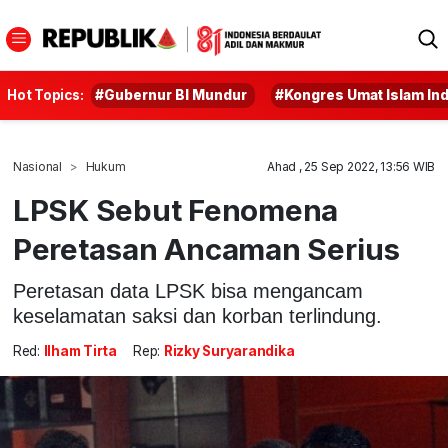
Hot Topics:
#Gubernur BI Mundur
#Kongres Umat Islam In
Nasional
Hukum
Ahad , 25 Sep 2022, 13:56 WIB
LPSK Sebut Fenomena
Peretasan Ancaman Serius
Peretasan data LPSK bisa mengancam
keselamatan saksi dan korban terlindung.
Red:
Ilham Tirta
Rep:
Rizky Suryarandika