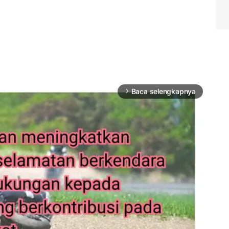
Baca selengkapnya
arrow_forward_ios