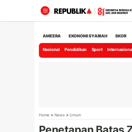
AMEERA
EKONOMI SYARIAH
SKOR
Nasional
Pendidikan
Sport
Internasiona
>
>
Home
News
Umum
Penetapan Batas Z