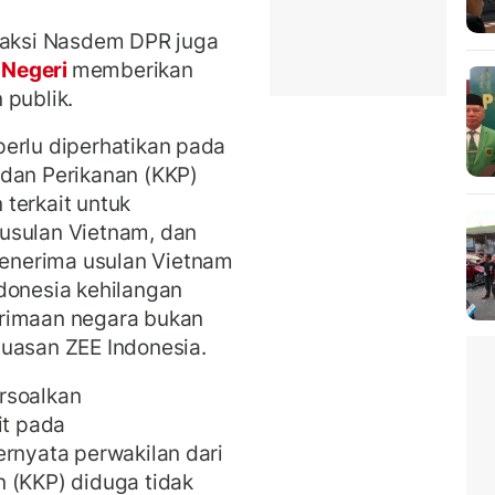
Fraksi Nasdem DPR juga
 Negeri
memberikan
 publik.
erlu diperhatikan pada
 dan Perikanan (KKP)
terkait untuk
usulan Vietnam, dan
enerima usulan Vietnam
donesia kehilangan
erimaan negara bukan
luasan ZEE Indonesia.
rsoalkan
it pada
ernyata perwakilan dari
 (KKP) diduga tidak