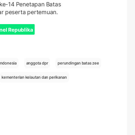
 ke-14 Penetapan Batas
tar peserta pertemuan.
nel Republika
indonesia
anggota dpr
perundingan batas zee
kementerian kelautan dan perikanan