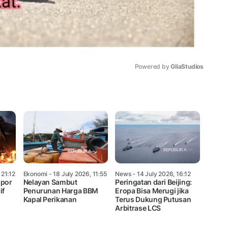
Powered by 
GliaStudios
Mute
 21:12
Ekonomi
- 18 July 2026, 11:55
News
- 14 July 2026, 16:12
spor
Nelayan Sambut
Peringatan dari Beijing:
if
Penurunan Harga BBM
Eropa Bisa Merugi jika
Kapal Perikanan
Terus Dukung Putusan
Arbitrase LCS