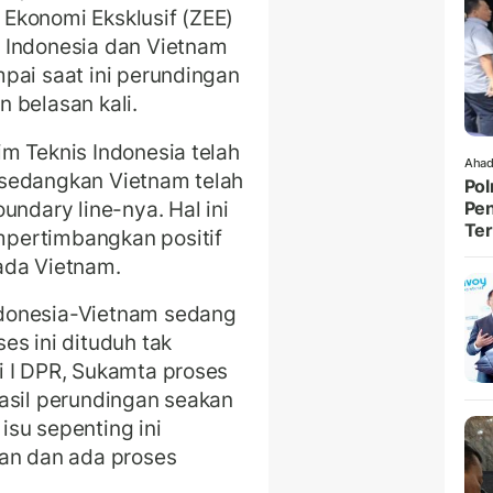
Ekonomi Eksklusif (ZEE)
 Indonesia dan Vietnam
pai saat ini perundingan
 belasan kali.
m Teknis Indonesia telah
Ahad
 sedangkan Vietnam telah
Pol
undary line-nya. Hal ini
Pen
Ter
pertimbangkan positif
ada Vietnam.
donesia-Vietnam sedang
es ini dituduh tak
i I DPR, Sukamta proses
asil perundingan seakan
 isu sepenting ini
ran dan ada proses