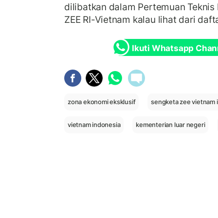
dilibatkan dalam Pertemuan Teknis
ZEE RI-Vietnam kalau lihat dari daf
Ikuti Whatsapp Chan
zona ekonomi eksklusif
sengketa zee vietnam 
vietnam indonesia
kementerian luar negeri