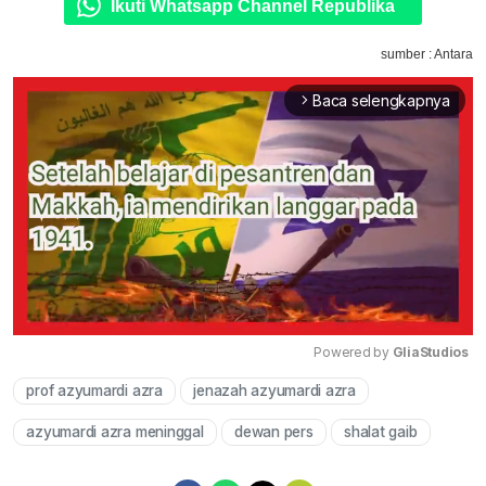
Ikuti Whatsapp Channel Republika
sumber : Antara
Baca selengkapnya
arrow_forward_ios
Powered by 
GliaStudios
prof azyumardi azra
jenazah azyumardi azra
Mute
azyumardi azra meninggal
dewan pers
shalat gaib