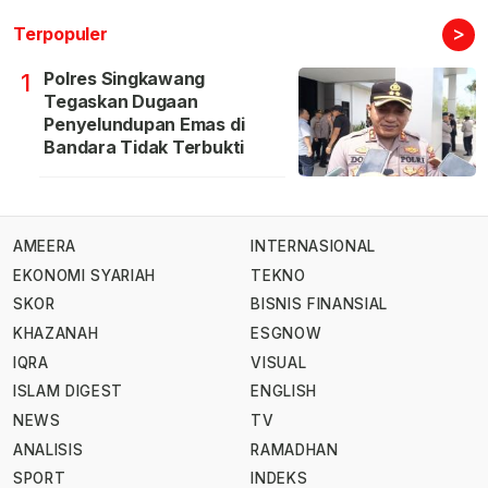
>
Terpopuler
Polres Singkawang
1
Tegaskan Dugaan
Penyelundupan Emas di
Bandara Tidak Terbukti
AMEERA
INTERNASIONAL
EKONOMI SYARIAH
TEKNO
SKOR
BISNIS FINANSIAL
KHAZANAH
ESGNOW
IQRA
VISUAL
ISLAM DIGEST
ENGLISH
NEWS
TV
ANALISIS
RAMADHAN
SPORT
INDEKS