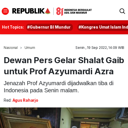
Hot Topics:
#Gubernur BI Mundur
#Kongres Umat Islam In
Nasional
Umum
Senin , 19 Sep 2022, 14:09 WIB
Dewan Pers Gelar Shalat Gaib
untuk Prof Azyumardi Azra
Jenazah Prof Azyumardi dijadwalkan tiba di
Indonesia pada Senin malam.
Red:
Agus Raharjo