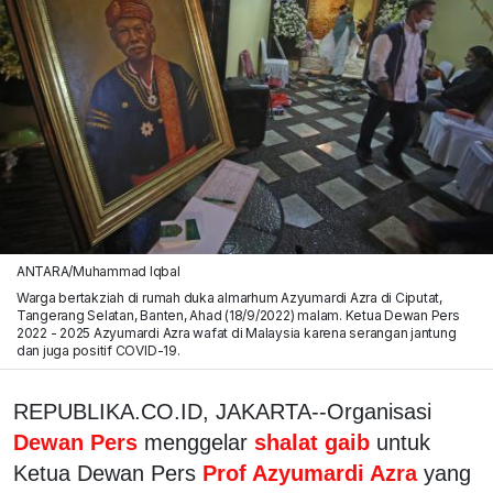
ANTARA/Muhammad Iqbal
Warga bertakziah di rumah duka almarhum Azyumardi Azra di Ciputat,
Tangerang Selatan, Banten, Ahad (18/9/2022) malam. Ketua Dewan Pers
2022 - 2025 Azyumardi Azra wafat di Malaysia karena serangan jantung
dan juga positif COVID-19.
REPUBLIKA.CO.ID, JAKARTA--Organisasi
Dewan Pers
menggelar
shalat gaib
untuk
Ketua Dewan Pers
Prof Azyumardi Azra
yang