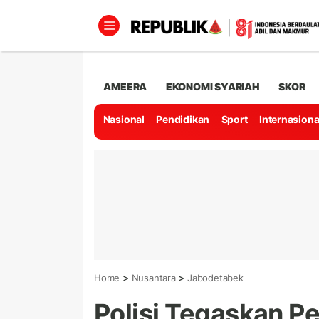
AMEERA
EKONOMI SYARIAH
SKOR
Nasional
Pendidikan
Sport
Internasiona
>
>
Home
Nusantara
Jabodetabek
Polisi Tegaskan P