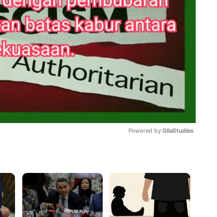
Powered by 
GliaStudios
Mute