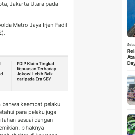
ota, Jakarta Utara pada
olda Metro Jaya Irjen Fadil
2).
Selas
Rel
Ata
Da
l
PDIP Klaim Tingkat
Kepuasan Terhadap
id
Jokowi Lebih Baik
daripada Era SBY
n bahwa keempat pelaku
tahui para pelaku juga
ditahan sesuai dengan
emikian, pihaknya