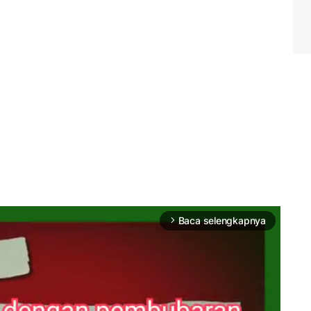
Baca selengkapnya
arrow_forward_ios