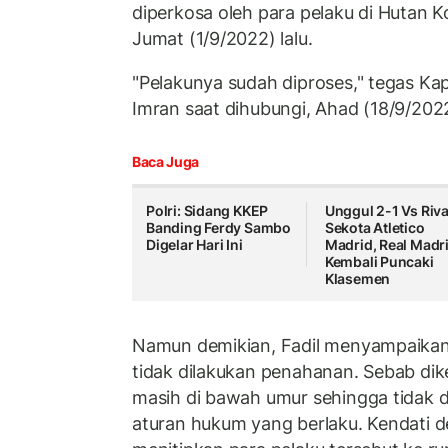
diperkosa oleh para pelaku di Hutan K
Jumat (1/9/2022) lalu.
"Pelakunya sudah diproses," tegas Kap
Imran saat dihubungi, Ahad (18/9/202
Baca Juga
Polri: Sidang KKEP
Unggul 2-1 Vs Riva
Banding Ferdy Sambo
Sekota Atletico
Digelar Hari Ini
Madrid, Real Madr
Kembali Puncaki
Klasemen
Namun demikian, Fadil menyampaika
tidak dilakukan penahanan. Sebab dike
masih di bawah umur sehingga tidak 
aturan hukum yang berlaku. Kendati d