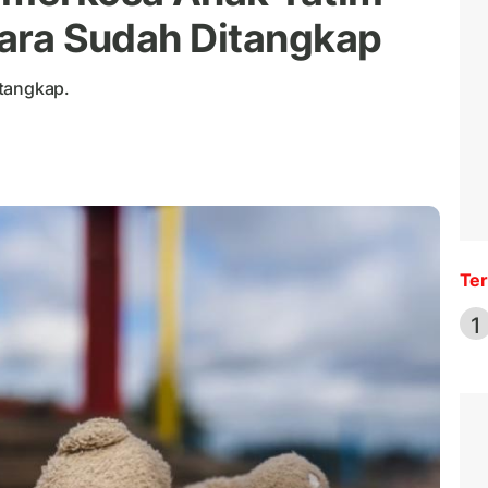
tara Sudah Ditangkap
itangkap.
Ter
1