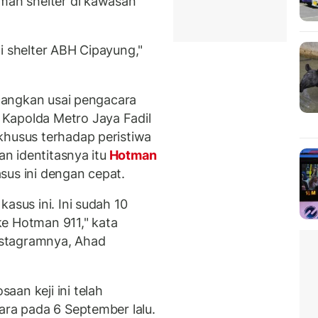
umah shelter di kawasan
i shelter ABH Cipayung,"
incangkan usai pengacara
Kapolda Metro Jaya Fadil
khusus terhadap peristiwa
an identitasnya itu
Hotman
sus ini dengan cepat.
asus ini. Ini sudah 10
e Hotman 911," kata
Instagramnya, Ahad
an keji ini telah
ara pada 6 September lalu.