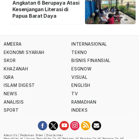
Angkatan 6 Berupaya Atasi
Kesenjangan Literasi di
Papua Barat Daya
AMEERA
INTERNASIONAL
EKONOMI SYARIAH
TEKNO
SKOR
BISNIS FINANSIAL
KHAZANAH
ESGNOW
IQRA
VISUAL
ISLAM DIGEST
ENGLISH
NEWS
TV
ANALISIS
RAMADHAN
SPORT
INDEKS
About Us
|
Pedoman Siber
|
Disclaimer
Republika.id
|
Ihram.republika.co.id
|
Retizen.id
|
Rejabar.co.id
|
Rejogja.co.id
|