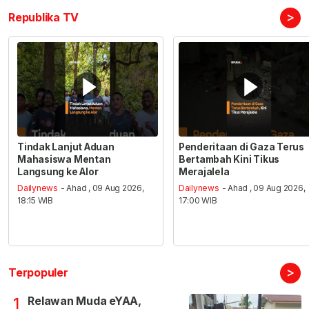
>
Republika TV
Tindak Lanjut Aduan
Penderitaan di Gaza Terus
Mahasiswa Mentan
Bertambah Kini Tikus
Langsung ke Alor
Merajalela
Dailynews
- Ahad , 09 Aug 2026,
Dailynews
- Ahad , 09 Aug 2026,
18:15 WIB
17:00 WIB
>
Terpopuler
Relawan Muda eYAA,
1