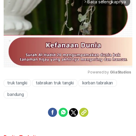
Baca selengkapnya
arrow_forward_ios
Powered by 
GliaStudios
truk tangki
tabrakan truk tangki
korban tabrakan
Mute
bandung