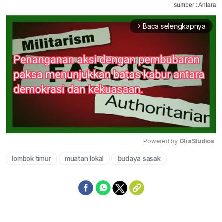
sumber : Antara
Baca selengkapnya
arrow_forward_ios
Powered by 
GliaStudios
lombok timur
muatan lokal
budaya sasak
Mute