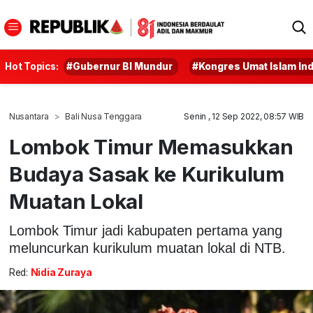
Hot Topics:
#Gubernur BI Mundur
#Kongres Umat Islam In
Nusantara
Bali Nusa Tenggara
Senin , 12 Sep 2022, 08:57 WIB
Lombok Timur Memasukkan
Budaya Sasak ke Kurikulum
Muatan Lokal
Lombok Timur jadi kabupaten pertama yang
meluncurkan kurikulum muatan lokal di NTB.
Red:
Nidia Zuraya