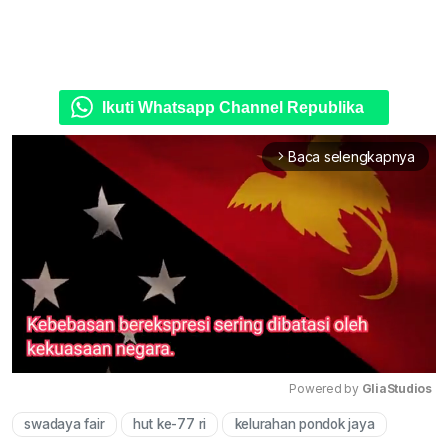
Ikuti Whatsapp Channel Republika
Baca selengkapnya
arrow_forward_ios
Powered by 
GliaStudios
swadaya fair
hut ke-77 ri
kelurahan pondok jaya
Mute