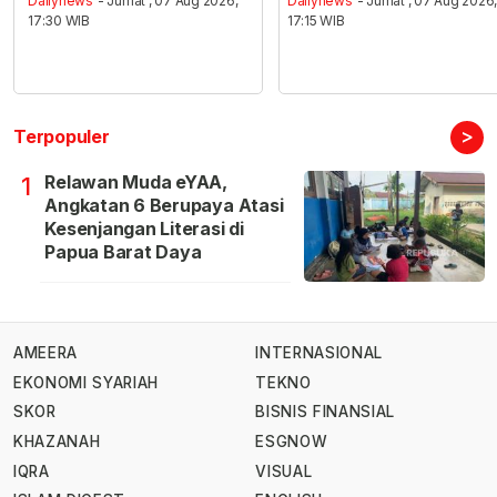
Dailynews
- Jumat , 07 Aug 2026,
Dailynews
- Jumat , 07 Aug 2026
17:30 WIB
17:15 WIB
>
Terpopuler
Relawan Muda eYAA,
1
Angkatan 6 Berupaya Atasi
Kesenjangan Literasi di
Papua Barat Daya
AMEERA
INTERNASIONAL
EKONOMI SYARIAH
TEKNO
SKOR
BISNIS FINANSIAL
KHAZANAH
ESGNOW
IQRA
VISUAL