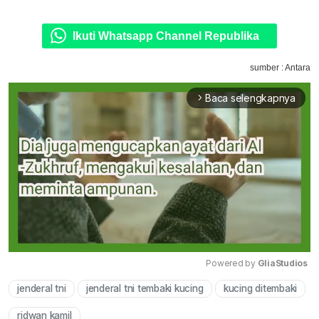
Ikuti Whatsapp Channel Republika
sumber : Antara
Baca selengkapnya
arrow_forward_ios
Powered by 
GliaStudios
jenderal tni
jenderal tni tembaki kucing
kucing ditembaki
Mute
ridwan kamil