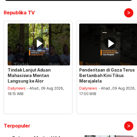
>
Republika TV
Tindak Lanjut Aduan
Penderitaan di Gaza Terus
Mahasiswa Mentan
Bertambah Kini Tikus
Langsung ke Alor
Merajalela
Dailynews
- Ahad , 09 Aug 2026,
Dailynews
- Ahad , 09 Aug 2026,
18:15 WIB
17:00 WIB
>
Terpopuler