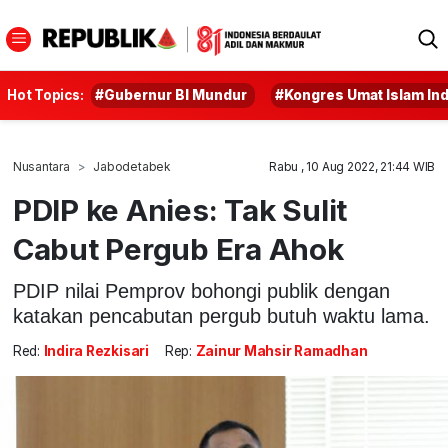
Hot Topics:
#Gubernur BI Mundur
#Kongres Umat Islam In
Nusantara
Jabodetabek
Rabu , 10 Aug 2022, 21:44 WIB
PDIP ke Anies: Tak Sulit
Cabut Pergub Era Ahok
PDIP nilai Pemprov bohongi publik dengan
katakan pencabutan pergub butuh waktu lama.
Red:
Indira Rezkisari
Rep:
Zainur Mahsir Ramadhan