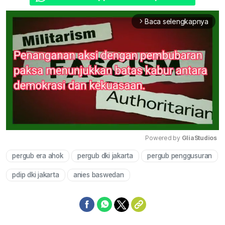
Baca selengkapnya
arrow_forward_ios
Powered by 
GliaStudios
pergub era ahok
pergub dki jakarta
pergub penggusuran
Mute
pdip dki jakarta
anies baswedan