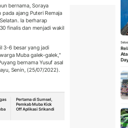
hun bernama, Soraya
n pada ajang Puteri Remaja
Selatan. Ia berharap
0 finalis dan menjadi wakil
.
Selas
il 3-6 besar yang jadi
Rel
Ata
 warga Muba galek-galek,"
Da
 Puyang bernama Yusuf asal
ayu, Senin, (25/07/2022).
igas
Pertama di Sumsel,
Pemkab Muba Kick
uba
Off Aplikasi Srikandi