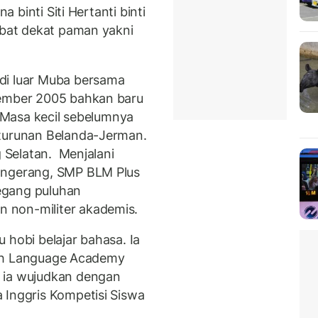
a binti Siti Hertanti binti
abat dekat paman yakni
di luar Muba bersama
vember 2005 bahkan baru
. Masa kecil sebelumnya
eturunan Belanda-Jerman.
g Selatan. Menjalani
angerang, SMP BLM Plus
egang puluhan
 non-militer akademis.
 hobi belajar bahasa. Ia
fish Language Academy
 ia wujudkan dengan
 Inggris Kompetisi Siswa