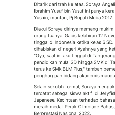
Ditarik dari trah ke atas, Soraya Angelin
Ibrahim Yusuf bin Yusuf ini punya ker
Yusnin, mantan, Pj Bupati Muba 2017.
Diakui Soraya dirinya memang mukim 
orang tuanya. Gadis kelahiran 12 No
tinggal di Indonesia ketika kelas 6 SD
dihabiskan di negeri Ayahnya yang k
"Oya, saat ini aku tinggal di Tangeran
pendidikan mulai SD hingga SMK di T
terus ke SMk BLM Plus," tambah pem
penghargaan bidang akademis maupun
Selain sekolah formal, Soraya mengaku
tercatat sebagai siswa aktif di Jelly
Japanese. Kecintaan terhadap bahasa
meraih medali Perak Olimpiade Bahasa
Berprestasi Nasional 2022.