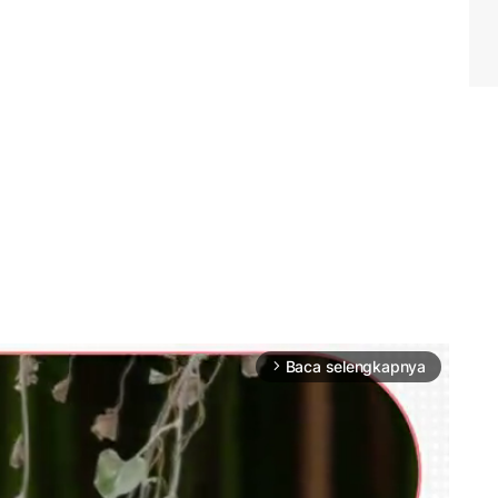
Baca selengkapnya
arrow_forward_ios