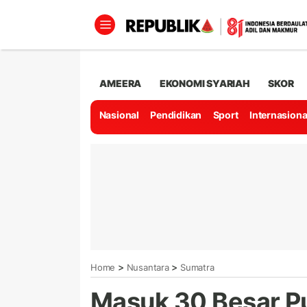
AMEERA
EKONOMI SYARIAH
SKOR
Nasional
Pendidikan
Sport
Internasiona
>
>
Home
Nusantara
Sumatra
Masuk 30 Besar Pu