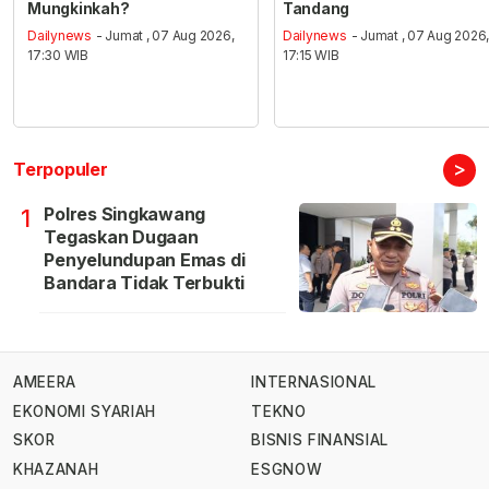
Mungkinkah?
Tandang
Dailynews
- Jumat , 07 Aug 2026,
Dailynews
- Jumat , 07 Aug 2026
17:30 WIB
17:15 WIB
>
Terpopuler
Polres Singkawang
1
Tegaskan Dugaan
Penyelundupan Emas di
Bandara Tidak Terbukti
AMEERA
INTERNASIONAL
EKONOMI SYARIAH
TEKNO
SKOR
BISNIS FINANSIAL
KHAZANAH
ESGNOW