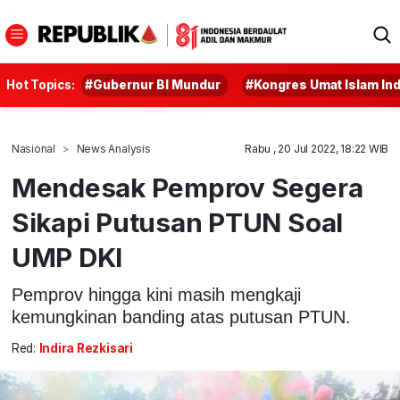
Hot Topics:
#Gubernur BI Mundur
#Kongres Umat Islam In
Nasional
News Analysis
Rabu , 20 Jul 2022, 18:22 WIB
Mendesak Pemprov Segera
Sikapi Putusan PTUN Soal
UMP DKI
Pemprov hingga kini masih mengkaji
kemungkinan banding atas putusan PTUN.
Red:
Indira Rezkisari