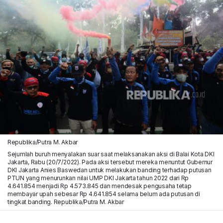
Republika/Putra M. Akbar
Sejumlah buruh menyalakan suar saat melaksanakan aksi di Balai Kota DKI
Jakarta, Rabu (20/7/2022). Pada aksi tersebut mereka menuntut Gubernur
DKI Jakarta Anies Baswedan untuk melakukan banding terhadap putusan
PTUN yang menurunkan nilai UMP DKI Jakarta tahun 2022 dari Rp
4.641.854 menjadi Rp 4.573.845 dan mendesak pengusaha tetap
membayar upah sebesar Rp 4.641.854 selama belum ada putusan di
tingkat banding. Republika/Putra M. Akbar