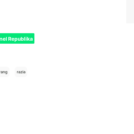
nel Republika
rang
razia