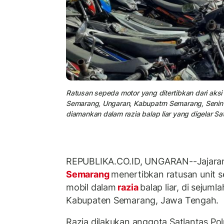
Ratusan sepeda motor yang ditertibkan dari aksi 
Semarang, Ungaran, Kabupatrn Semarang, Senin (
diamankan dalam razia balap liar yang digelar Sat
REPUBLIKA.CO.ID, UNGARAN--Jajaran
Semarang
menertibkan ratusan unit s
mobil dalam
razia
balap liar, di sejuml
Kabupaten Semarang, Jawa Tengah.
Razia dilakukan anggota Satlantas P