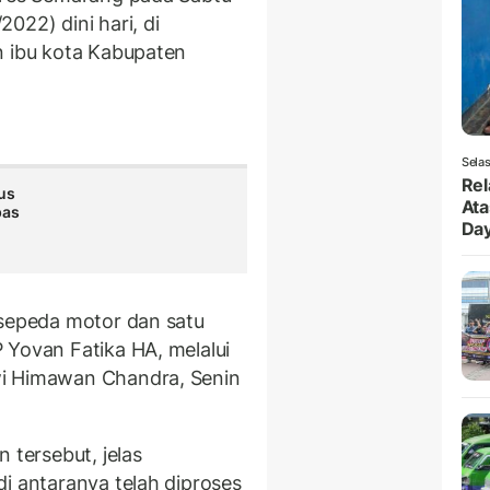
022) dini hari, di
n ibu kota Kabupaten
Selas
Rel
us
Ata
pas
Da
 sepeda motor dan satu
 Yovan Fatika HA, melalui
wi Himawan Chandra, Senin
 tersebut, jelas
i antaranya telah diproses