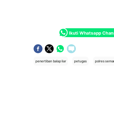
Ikuti Whatsapp Chan
penertiban balap liar
petugas
polres sema