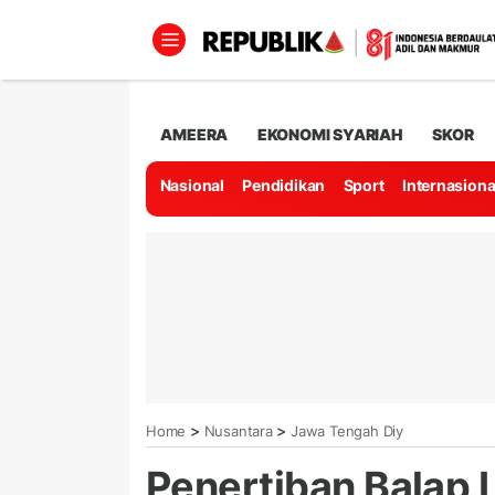
AMEERA
EKONOMI SYARIAH
SKOR
Nasional
Pendidikan
Sport
Internasiona
>
>
Home
Nusantara
Jawa Tengah Diy
Penertiban Balap 