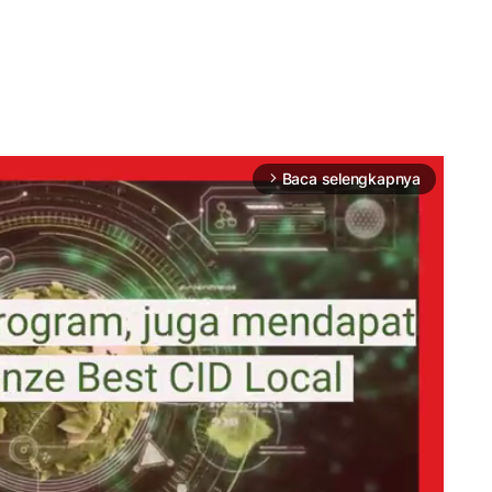
Baca selengkapnya
arrow_forward_ios