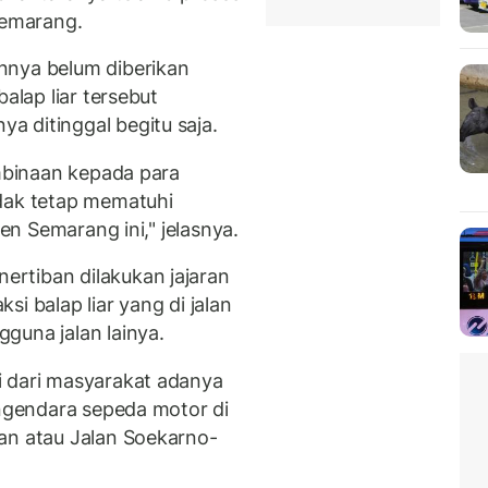
Semarang.
nnya belum diberikan
alap liar tersebut
 ditinggal begitu saja.
embinaan kepada para
idak tetap mematuhi
ten Semarang ini," jelasnya.
rtiban dilakukan jajaran
i balap liar yang di jalan
guna jalan lainya.
i dari masyarakat adanya
engendara sepeda motor di
an atau Jalan Soekarno-