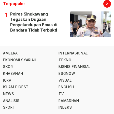
>
Terpopuler
Polres Singkawang
1
Tegaskan Dugaan
Penyelundupan Emas di
Bandara Tidak Terbukti
AMEERA
INTERNASIONAL
EKONOMI SYARIAH
TEKNO
SKOR
BISNIS FINANSIAL
KHAZANAH
ESGNOW
IQRA
VISUAL
ISLAM DIGEST
ENGLISH
NEWS
TV
ANALISIS
RAMADHAN
SPORT
INDEKS