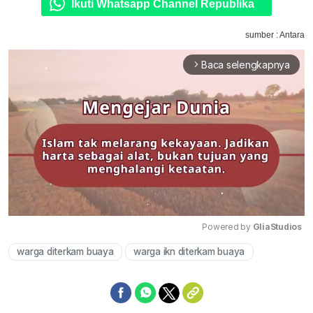
Ikuti Whatsapp Channel Republika
sumber : Antara
Baca selengkapnya
arrow_forward_ios
Powered by 
GliaStudios
warga diterkam buaya
warga ikn diterkam buaya
Mute