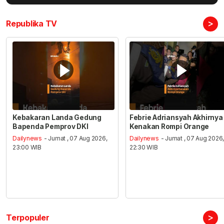
>
Republika TV
Kebakaran Landa Gedung
Febrie Adriansyah Akhirnya
Bapenda Pemprov DKI
Kenakan Rompi Orange
Dailynews
- Jumat , 07 Aug 2026,
Dailynews
- Jumat , 07 Aug 2026
23:00 WIB
22:30 WIB
>
Terpopuler