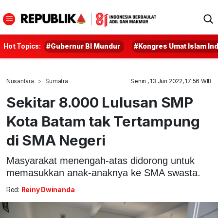
Hot Topics:
#Gubernur BI Mundur
#Kongres Umat Islam In
Nusantara
Sumatra
Senin , 13 Jun 2022, 17:56 WIB
Sekitar 8.000 Lulusan SMP
Kota Batam tak Tertampung
di SMA Negeri
Masyarakat menengah-atas didorong untuk
memasukkan anak-anaknya ke SMA swasta.
Red:
Reiny Dwinanda