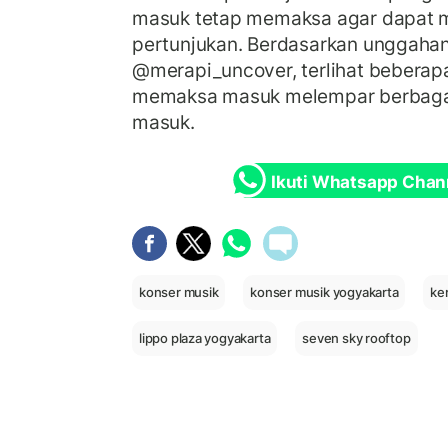
masuk tetap memaksa agar dapat m
pertunjukan. Berdasarkan unggahan 
@merapi_uncover, terlihat bebera
memaksa masuk melempar berbagai
masuk.
Ikuti Whatsapp Chan
konser musik
konser musik yogyakarta
ke
lippo plaza yogyakarta
seven sky rooftop