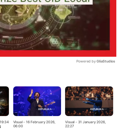
Powered by 
GliaStudios
Mute
 19:34
Visual
- 16 February 2026,
Visual
- 31 January 2026,
06:00
22:27
G