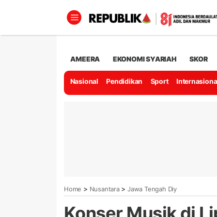
AMEERA
EKONOMI SYARIAH
SKOR
Nasional
Pendidikan
Sport
Internasiona
>
>
Home
Nusantara
Jawa Tengah Diy
Konser Musik di L