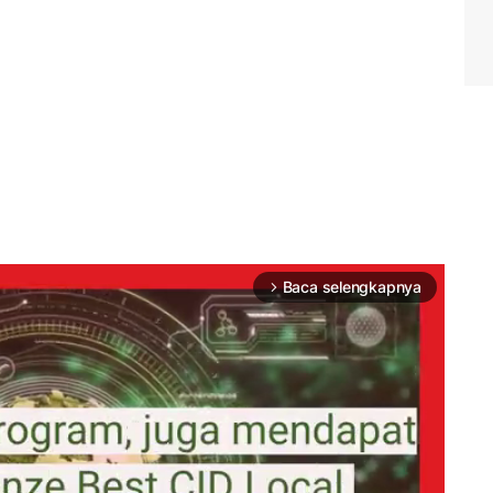
Baca selengkapnya
arrow_forward_ios