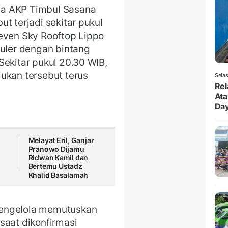
ta AKP Timbul Sasana
t terjadi sekitar pukul
even Sky Rooftop Lippo
guler dengan bintang
Sekitar pukul 20.30 WIB,
ukan tersebut terus
Selas
Rel
Ata
Da
Melayat Eril, Ganjar
Pranowo Dijamu
Ridwan Kamil dan
Bertemu Ustadz
Khalid Basalamah
pengelola memutuskan
saat dikonfirmasi