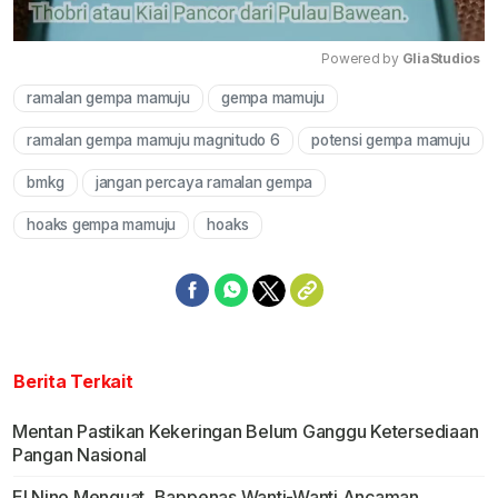
Powered by 
GliaStudios
ramalan gempa mamuju
gempa mamuju
Mute
ramalan gempa mamuju magnitudo 6
potensi gempa mamuju
bmkg
jangan percaya ramalan gempa
hoaks gempa mamuju
hoaks
Berita Terkait
Mentan Pastikan Kekeringan Belum Ganggu Ketersediaan
Pangan Nasional
El Nino Menguat, Bappenas Wanti-Wanti Ancaman