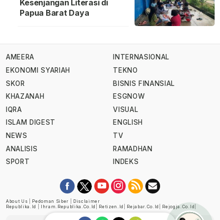
Kesenjangan Literasi di
Papua Barat Daya
AMEERA
INTERNASIONAL
EKONOMI SYARIAH
TEKNO
SKOR
BISNIS FINANSIAL
KHAZANAH
ESGNOW
IQRA
VISUAL
ISLAM DIGEST
ENGLISH
NEWS
TV
ANALISIS
RAMADHAN
SPORT
INDEKS
About Us
|
Pedoman Siber
|
Disclaimer
Republika.id
|
Ihram.republika.co.id
|
Retizen.id
|
Rejabar.co.id
|
Rejogja.co.id
|