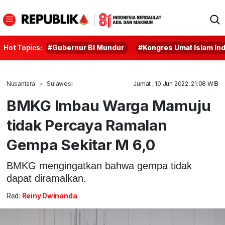
Hot Topics:
#Gubernur BI Mundur
#Kongres Umat Islam In
Nusantara
Sulawesi
Jumat , 10 Jun 2022, 21:08 WIB
BMKG Imbau Warga Mamuju
tidak Percaya Ramalan
Gempa Sekitar M 6,0
BMKG mengingatkan bahwa gempa tidak
dapat diramalkan.
Red:
Reiny Dwinanda