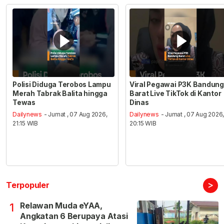
Polisi Diduga Terobos Lampu
Viral Pegawai P3K Bandung
Merah Tabrak Balita hingga
Barat Live TikTok di Kantor
Tewas
Dinas
Dailynews
- Jumat , 07 Aug 2026,
Dailynews
- Jumat , 07 Aug 2026
21:15 WIB
20:15 WIB
>
Terpopuler
Relawan Muda eYAA,
1
Angkatan 6 Berupaya Atasi