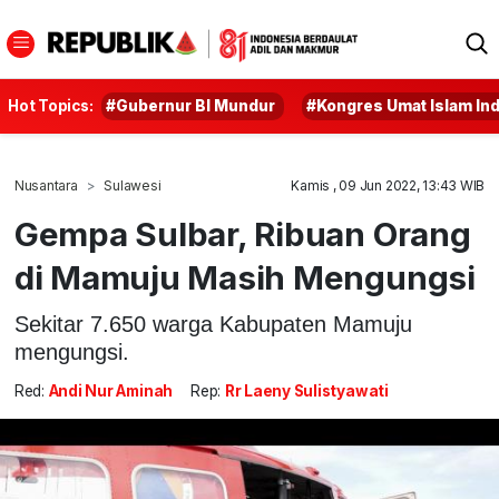
Hot Topics:
#Gubernur BI Mundur
#Kongres Umat Islam In
Nusantara
Sulawesi
Kamis , 09 Jun 2022, 13:43 WIB
Gempa Sulbar, Ribuan Orang
di Mamuju Masih Mengungsi
Sekitar 7.650 warga Kabupaten Mamuju
mengungsi.
Red:
Andi Nur Aminah
Rep:
Rr Laeny Sulistyawati