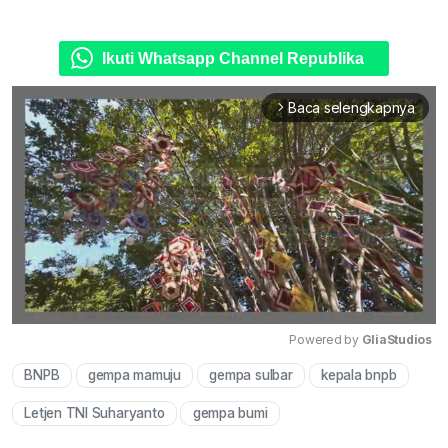
Ikuti Whatsapp Channel Republika
Baca selengkapnya
arrow_forward_ios
Powered by 
GliaStudios
BNPB
gempa mamuju
gempa sulbar
kepala bnpb
Mute
Letjen TNI Suharyanto
gempa bumi