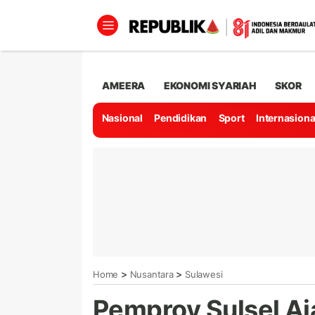
AMEERA
EKONOMI SYARIAH
SKOR
Nasional
Pendidikan
Sport
Internasiona
>
>
Home
Nusantara
Sulawesi
Pemprov Sulsel A