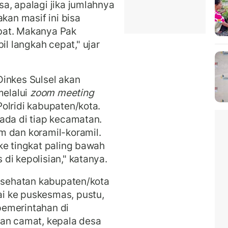
a, apalagi jika jumlahnya
kan masif ini bisa
bat. Makanya Pak
 langkah cepat," ujar
inkes Sulsel akan
melalui
zoom meeting
olridi kabupaten/kota.
ada di tiap kecamatan.
m dan koramil-koramil.
ke tingkat paling bawah
di kepolisian," katanya.
Kesehatan kabupaten/kota
i ke puskesmas, pustu,
pemerintahan di
pan camat, kepala desa