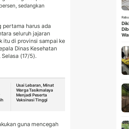
5 persen, sedangkan
Rabu
Dik
g pertama harus ada
Dib
tara seluruh jajaran
Wa
 itu di provinsi sampai ke
Kepala Dinas Kesehatan
 Selasa (17/5).
Usai Lebaran, Minat
Warga Tasikmalaya
r
Menjadi Peserta
ih
Vaksinasi Tinggi
ilakukan guna mencegah