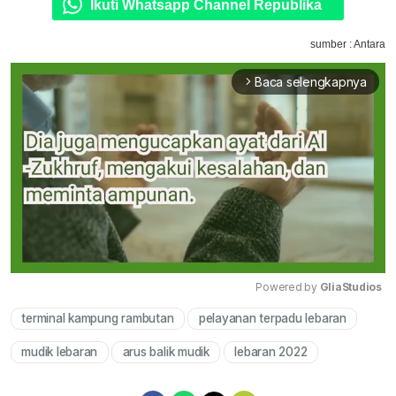
Ikuti Whatsapp Channel Republika
sumber : Antara
Baca selengkapnya
arrow_forward_ios
Powered by 
GliaStudios
terminal kampung rambutan
pelayanan terpadu lebaran
Mute
mudik lebaran
arus balik mudik
lebaran 2022