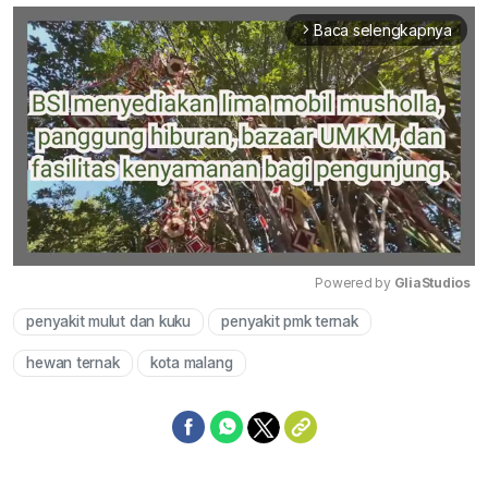
Baca selengkapnya
arrow_forward_ios
Powered by 
GliaStudios
penyakit mulut dan kuku
penyakit pmk ternak
Mute
hewan ternak
kota malang