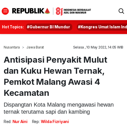
Hot Topics:
#Gubernur BI Mundur
#Kongres Umat Islam In
Nusantara
Jawa Barat
Selasa , 10 May 2022, 14:05 WIB
Antisipasi Penyakit Mulut
dan Kuku Hewan Ternak,
Pemkot Malang Awasi 4
Kecamatan
Dispangtan Kota Malang mengawasi hewan
ternak terutama sapi dan kambing
Red:
Nur Aini
Rep:
Wilda Fizriyani