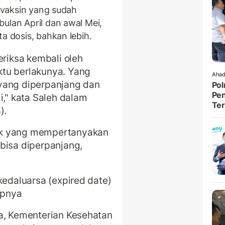
s vaksin yang sudah
ulan April dan awal Mei,
a dosis, bahkan lebih.
eriksa kembali oleh
tu berlakunya. Yang
Ahad
yang diperpanjang dan
Pol
Pen
i," kata Saleh dalam
Ter
).
ak yang mempertanyakan
bisa diperpanjang,
kedaluarsa (expired date)
capnya
ta, Kementerian Kesehatan