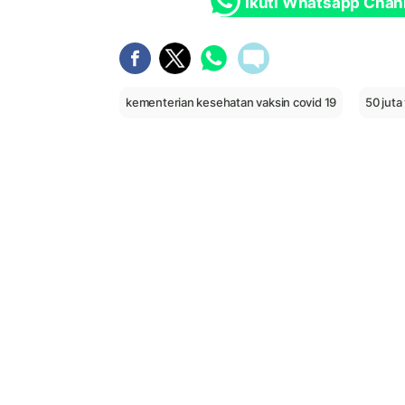
Ikuti Whatsapp Chan
kementerian kesehatan vaksin covid 19
50 juta