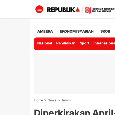
AMEERA
EKONOMI SYARIAH
SKOR
Nasional
Pendidikan
Sport
Internasiona
>
>
Home
News
Umum
Diperkirakan April