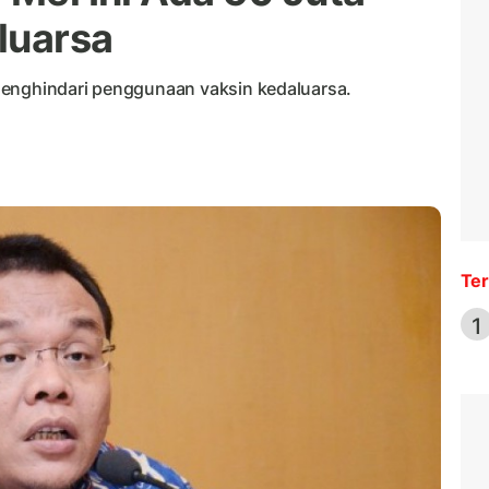
luarsa
menghindari penggunaan vaksin kedaluarsa.
Ter
1