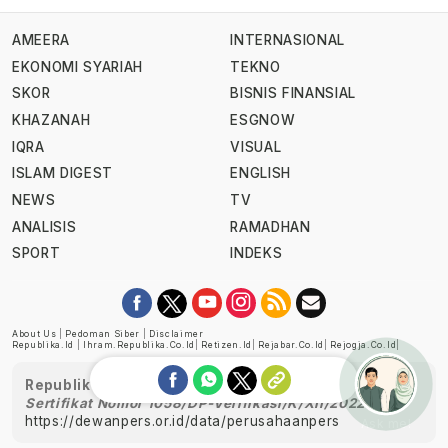
AMEERA
INTERNASIONAL
EKONOMI SYARIAH
TEKNO
SKOR
BISNIS FINANSIAL
KHAZANAH
ESGNOW
IQRA
VISUAL
ISLAM DIGEST
ENGLISH
NEWS
TV
ANALISIS
RAMADHAN
SPORT
INDEKS
About Us
|
Pedoman Siber
|
Disclaimer
Republika.id
|
Ihram.republika.co.id
|
Retizen.id
|
Rejabar.co.id
|
Rejogja.co.id
|
Republika telah diverifikasi oleh Dewan Pers
Sertifikat Nomor 1058/DP-Verifikasi/K/XII/2022
https://dewanpers.or.id/data/perusahaanpers
Ask me!