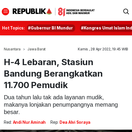
Hot Topics:
#Gubernur BI Mundur
#Kongres Umat Islam In
Nusantara
Jawa Barat
Kamis , 28 Apr 2022, 19:45 WIB
H-4 Lebaran, Stasiun
Bandung Berangkatkan
11.700 Pemudik
Dua tahun lalu tak ada layanan mudik,
makanya lonjakan penumpangnya memang
besar.
Red:
Andi Nur Aminah
Rep:
Dea Alvi Soraya