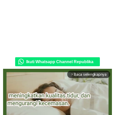
Ikuti Whatsapp Channel Republika
Baca selengkapnya
arrow_forward_ios