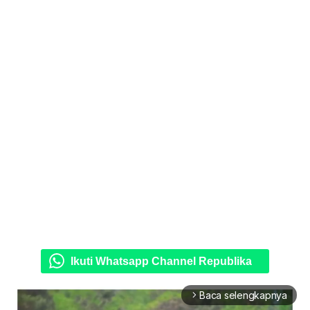
Ikuti Whatsapp Channel Republika
Baca selengkapnya
arrow_forward_ios