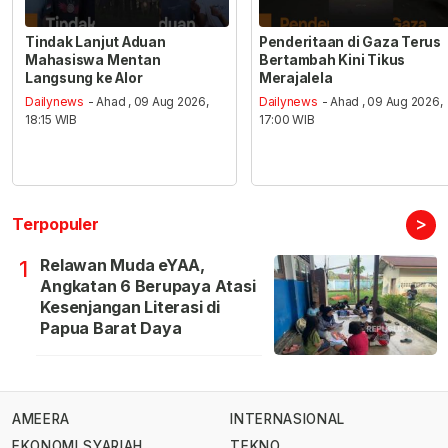
Tindak Lanjut Aduan
Penderitaan di Gaza Terus
Mahasiswa Mentan
Bertambah Kini Tikus
Langsung ke Alor
Merajalela
Dailynews
- Ahad , 09 Aug 2026,
Dailynews
- Ahad , 09 Aug 2026,
18:15 WIB
17:00 WIB
>
Terpopuler
Relawan Muda eYAA,
1
Angkatan 6 Berupaya Atasi
Kesenjangan Literasi di
Papua Barat Daya
AMEERA
INTERNASIONAL
EKONOMI SYARIAH
TEKNO