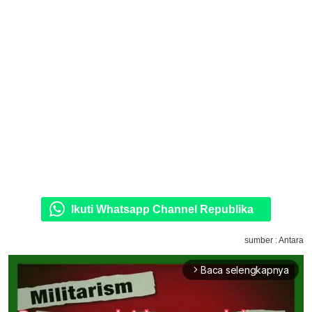
Ikuti Whatsapp Channel Republika
sumber : Antara
Baca selengkapnya
arrow_forward_ios