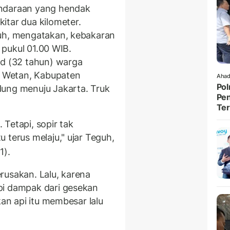
endaraan yang hendak
itar dua kilometer.
guh, mengatakan, kebakaran
r pukul 01.00 WIB.
ad (32 tahun) warga
 Wetan, Kabupaten
Ahad
Pol
dung menuju Jakarta. Truk
Pen
Ter
Tetapi, sopir tak
 terus melaju," ujar Teguh,
1).
rusakan. Lalu, karena
pi dampak dari gesekan
kan api itu membesar lalu