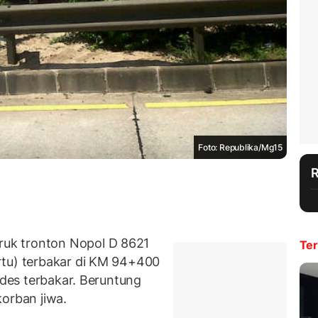
Foto: Republika/Mg15
uk tronton Nopol D 8621
Ter
rtu) terbakar di KM 94+400
udes terbakar. Beruntung
orban jiwa.