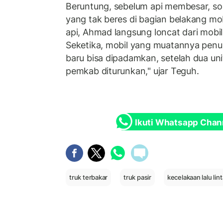
Beruntung, sebelum api membesar, s
yang tak beres di bagian belakang mob
api, Ahmad langsung loncat dari mobi
Seketika, mobil yang muatannya penuh 
baru bisa dipadamkan, setelah dua uni
pemkab diturunkan," ujar Teguh.
Ikuti Whatsapp Chan
truk terbakar
truk pasir
kecelakaan lalu lin