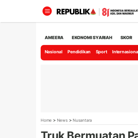
AMEERA
EKONOMI SYARIAH
SKOR
Nasional
Pendidikan
Sport
Internasiona
>
>
Home
News
Nusantara
Truk Bermuatan Pa