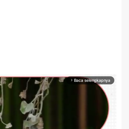
Baca selengkapnya
arrow_forward_ios