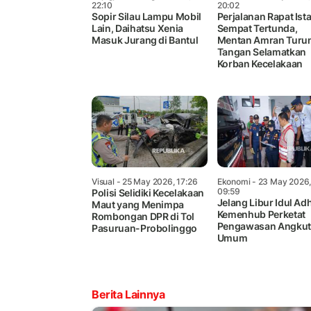
22:10
20:02
Sopir Silau Lampu Mobil
Perjalanan Rapat Ist
Lain, Daihatsu Xenia
Sempat Tertunda,
Masuk Jurang di Bantul
Mentan Amran Turu
Tangan Selamatkan
Korban Kecelakaan
Visual
- 25 May 2026, 17:26
Ekonomi
- 23 May 2026
09:59
Polisi Selidiki Kecelakaan
Jelang Libur Idul Ad
Maut yang Menimpa
Kemenhub Perketat
Rombongan DPR di Tol
Pengawasan Angku
Pasuruan-Probolinggo
Umum
Berita Lainnya