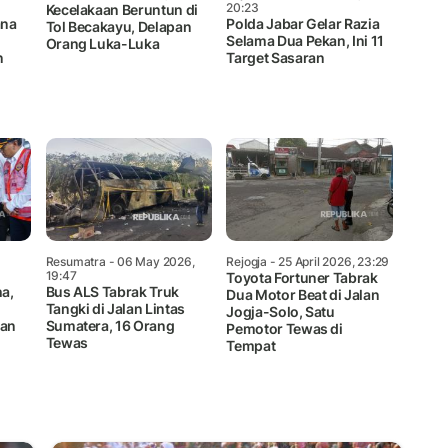
20:23
Kecelakaan Beruntun di
ana
Polda Jabar Gelar Razia
Tol Becakayu, Delapan
Selama Dua Pekan, Ini 11
Orang Luka-Luka
n
Target Sasaran
,
Resumatra
- 06 May 2026,
Rejogja
- 25 April 2026, 23:29
19:47
Toyota Fortuner Tabrak
ha,
Bus ALS Tabrak Truk
Dua Motor Beat di Jalan
Tangki di Jalan Lintas
Jogja-Solo, Satu
tan
Sumatera, 16 Orang
Pemotor Tewas di
Tewas
Tempat