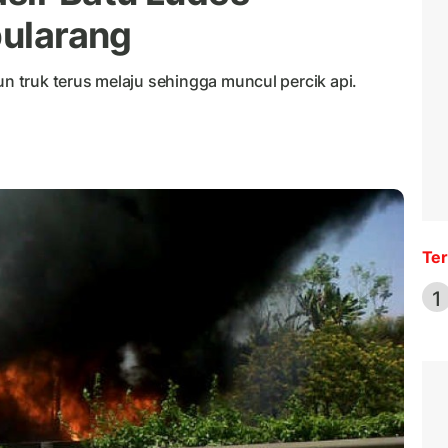
pularang
 truk terus melaju sehingga muncul percik api.
Ter
1