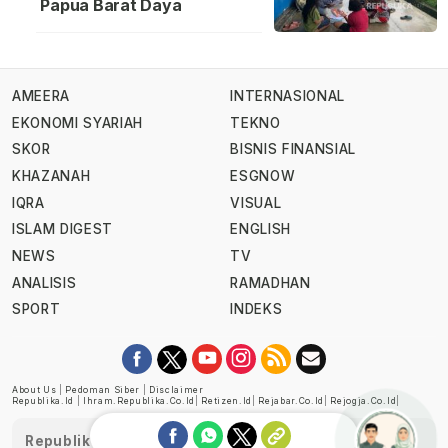
Papua Barat Daya
AMEERA
INTERNASIONAL
EKONOMI SYARIAH
TEKNO
SKOR
BISNIS FINANSIAL
KHAZANAH
ESGNOW
IQRA
VISUAL
ISLAM DIGEST
ENGLISH
NEWS
TV
ANALISIS
RAMADHAN
SPORT
INDEKS
About Us
|
Pedoman Siber
|
Disclaimer
Republika.id
|
Ihram.republika.co.id
|
Retizen.id
|
Rejabar.co.id
|
Rejogja.co.id
|
Republika telah diverifikasi oleh Dewan Pers