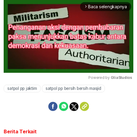
Baca selengkapnya
arrow_forward_ios
Powered by 
GliaStudios
satpol pp jaktim
satpol pp bersih bersih masjid
Mute
Berita Terkait