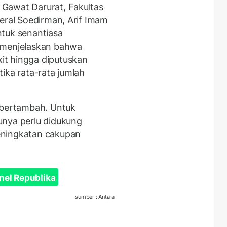
Gawat Darurat, Fakultas
eral Soedirman, Arif Imam
ntuk senantiasa
 menjelaskan bahwa
it hingga diputuskan
ika rata-rata jumlah
 bertambah. Untuk
unya perlu didukung
eningkatan cakupan
nel Republika
sumber : Antara