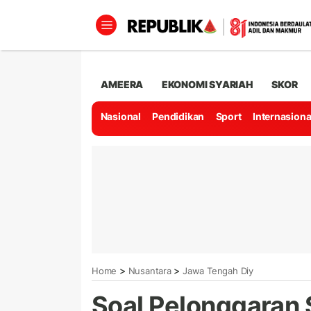
AMEERA
EKONOMI SYARIAH
SKOR
Nasional
Pendidikan
Sport
Internasiona
>
>
Home
Nusantara
Jawa Tengah Diy
Soal Pelonggaran S