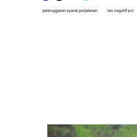
pelonggaran syarat perjalanan
tes negatif pcr