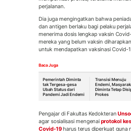
perjalanan.
Dia juga mengingatkan bahwa peniada
dan antigen berlaku bagi pelaku perja
menerima dosis lengkap vaksin Covid
mereka yang belum vaksin diharapkan
untuk mendapatkan vaksinasi Covid-19
Baca Juga
Pemerintah Diminta
Transisi Menuju
tak Tergesa-gesa
Endemi, Masyarak
Ubah Status dari
Diminta Tetap Disi
Pandemi Jadi Endemi
Prokes
Pengajar di Fakultas Kedokteran
Unso
agar sosialisasi mengenai
protokol ke
Covid-19
harus terus diperkuat guna