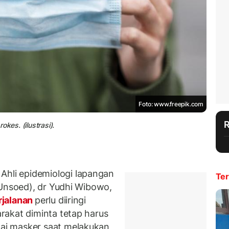
Foto: www.freepik.com
kes. (ilustrasi).
li epidemiologi lapangan
Ter
(Unsoed), dr Yudhi Wibowo,
rjalanan
perlu diiringi
rakat diminta tetap harus
ai masker saat melakukan