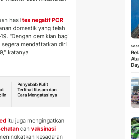
an hasil
tes negatif PCR
lanan domestik yang telah
-19. "Dengan demikian bagi
 segera mendaftarkan diri
Selas
," katanya.
Rel
Ata
Da
Penyebab Kulit
at
Terlihat Kusam dan
plin
Cara Mengatasinya
ed
itu juga mengingatkan
sehatan
dan
vaksinasi
 meningkatkan kesadaran