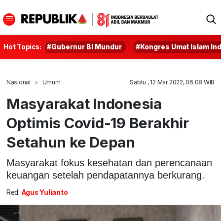
Hot Topics:
#Gubernur BI Mundur
#Kongres Umat Islam In
Nasional
Umum
Sabtu , 12 Mar 2022, 06:08 WIB
Masyarakat Indonesia
Optimis Covid-19 Berakhir
Setahun ke Depan
Masyarakat fokus kesehatan dan perencanaan
keuangan setelah pendapatannya berkurang.
Red:
Agus Yulianto