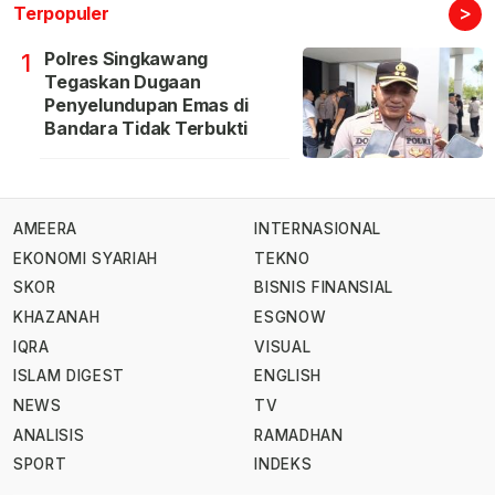
>
Terpopuler
Polres Singkawang
1
Tegaskan Dugaan
Penyelundupan Emas di
Bandara Tidak Terbukti
AMEERA
INTERNASIONAL
EKONOMI SYARIAH
TEKNO
SKOR
BISNIS FINANSIAL
KHAZANAH
ESGNOW
IQRA
VISUAL
ISLAM DIGEST
ENGLISH
NEWS
TV
ANALISIS
RAMADHAN
SPORT
INDEKS