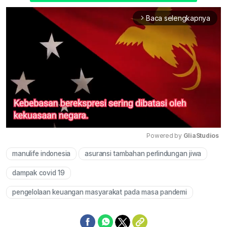
Baca selengkapnya
arrow_forward_ios
Powered by 
GliaStudios
manulife indonesia
asuransi tambahan perlindungan jiwa
Mute
dampak covid 19
pengelolaan keuangan masyarakat pada masa pandemi