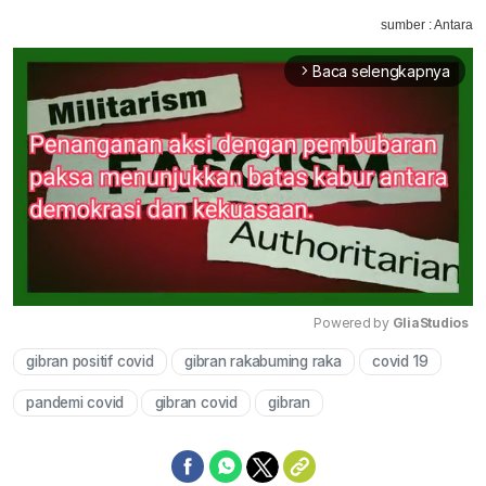
sumber : Antara
Baca selengkapnya
arrow_forward_ios
Powered by 
GliaStudios
gibran positif covid
gibran rakabuming raka
covid 19
Mute
pandemi covid
gibran covid
gibran