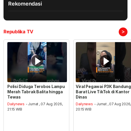
Rekomendasi
>
Republika TV
Polisi Diduga Terobos Lampu
Viral Pegawai P3K Bandung
Merah Tabrak Balita hingga
Barat Live TikTok di Kantor
Tewas
Dinas
Dailynews
- Jumat , 07 Aug 2026,
Dailynews
- Jumat , 07 Aug 2026
21:15 WIB
20:15 WIB