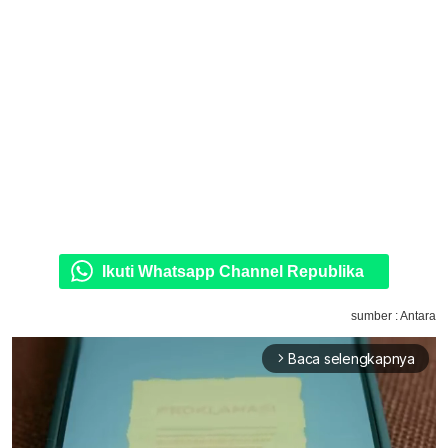
Ikuti Whatsapp Channel Republika
sumber : Antara
Baca selengkapnya
arrow_forward_ios