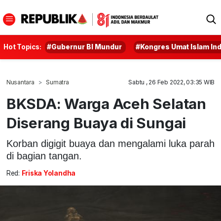
Hot Topics:
#Gubernur BI Mundur
#Kongres Umat Islam In
Nusantara
Sumatra
Sabtu , 26 Feb 2022, 03:35 WIB
BKSDA: Warga Aceh Selatan
Diserang Buaya di Sungai
Korban digigit buaya dan mengalami luka parah
di bagian tangan.
Red:
Friska Yolandha