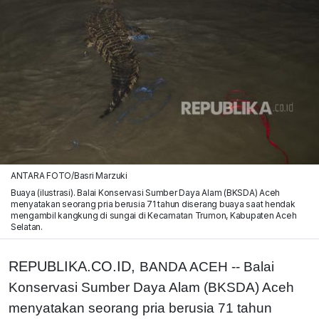
ANTARA FOTO/Basri Marzuki
Buaya (ilustrasi). Balai Konservasi Sumber Daya Alam (BKSDA) Aceh
menyatakan seorang pria berusia 71 tahun diserang buaya saat hendak
mengambil kangkung di sungai di Kecamatan Trumon, Kabupaten Aceh
Selatan.
REPUBLIKA.CO.ID,
BANDA ACEH -- Balai
Konservasi Sumber Daya Alam (BKSDA) Aceh
menyatakan seorang pria berusia 71 tahun