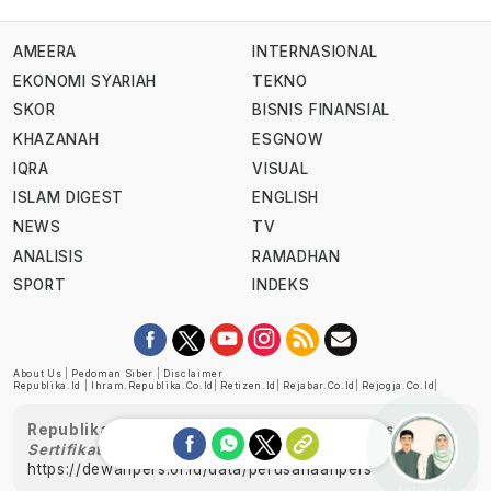
AMEERA
INTERNASIONAL
EKONOMI SYARIAH
TEKNO
SKOR
BISNIS FINANSIAL
KHAZANAH
ESGNOW
IQRA
VISUAL
ISLAM DIGEST
ENGLISH
NEWS
TV
ANALISIS
RAMADHAN
SPORT
INDEKS
About Us
|
Pedoman Siber
|
Disclaimer
Republika.id
|
Ihram.republika.co.id
|
Retizen.id
|
Rejabar.co.id
|
Rejogja.co.id
|
Republika telah diverifikasi oleh Dewan Pers
Sertifikat Nomor 1058/DP-Verifikasi/K/XII/2022
https://dewanpers.or.id/data/perusahaanpers